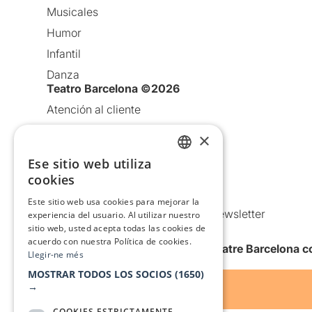
Musicales
Humor
Infantil
Danza
Teatro Barcelona ©2026
Atención al cliente
Aviso legal
×
Política de privacidad
Ese sitio web utiliza
CATALAN
Política de Cookies
cookies
Condiciones de uso
SPANISH
Este sitio web usa cookies para mejorar la
Comunicaciones comerciales y Newsletter
experiencia del usuario. Al utilizar nuestro
sitio web, usted acepta todas las cookies de
Anuncia’t
acuerdo con nuestra Política de cookies.
Quiero recibir la newsletter de Teatre Barcelona
Llegir-ne més
MOSTRAR TODOS LOS SOCIOS
(1650)
→
COOKIES ESTRICTAMENTE