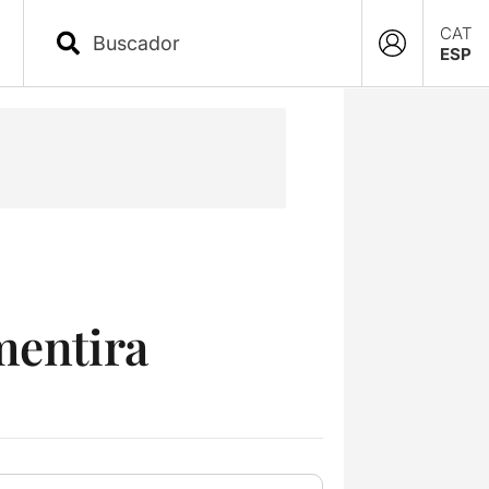
CAT
ESP
mentira