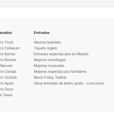
tacados
Entradas
ro Tívoli
Abonos teatrales
tro Coliseum
Tiquets regalo
ro Borrás
Entradas espectáculos en Madrid
tro Romea
Mejores monólogos
llarroel
Mejores musicales
tro Condal
Mejores espectáculos familiares
ro Victòria
Black Friday Teatral
ro Apolo
Gana entradas de teatro gratis - concursos
tro Goya
ai Texas