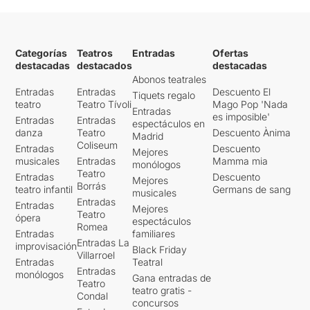
Categorías
Teatros
Entradas
Ofertas
destacadas
destacados
destacadas
Abonos teatrales
Entradas
Entradas
Descuento El
Tiquets regalo
teatro
Teatro Tívoli
Mago Pop 'Nada
Entradas
es imposible'
Entradas
Entradas
espectáculos en
danza
Teatro
Descuento Ànima
Madrid
Coliseum
Entradas
Descuento
Mejores
musicales
Entradas
Mamma mia
monólogos
Teatro
Entradas
Descuento
Mejores
Borrás
teatro infantil
Germans de sang
musicales
Entradas
Entradas
Mejores
Teatro
ópera
espectáculos
Romea
Entradas
familiares
Entradas La
improvisación
Black Friday
Villarroel
Entradas
Teatral
Entradas
monólogos
Gana entradas de
Teatro
teatro gratis -
Condal
concursos