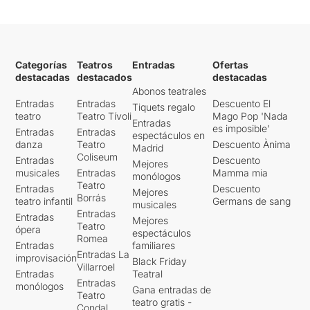
Categorías
Teatros
Entradas
Ofertas
destacadas
destacados
destacadas
Abonos teatrales
Entradas
Entradas
Descuento El
Tiquets regalo
teatro
Teatro Tívoli
Mago Pop 'Nada
Entradas
es imposible'
Entradas
Entradas
espectáculos en
danza
Teatro
Descuento Ànima
Madrid
Coliseum
Entradas
Descuento
Mejores
musicales
Entradas
Mamma mia
monólogos
Teatro
Entradas
Descuento
Mejores
Borrás
teatro infantil
Germans de sang
musicales
Entradas
Entradas
Mejores
Teatro
ópera
espectáculos
Romea
Entradas
familiares
Entradas La
improvisación
Black Friday
Villarroel
Entradas
Teatral
Entradas
monólogos
Gana entradas de
Teatro
teatro gratis -
Condal