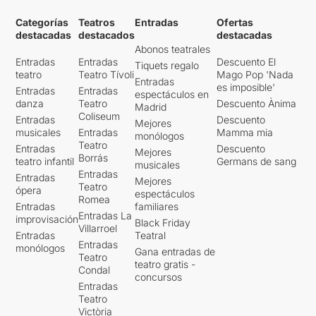
Categorías
Teatros
Entradas
Ofertas
destacadas
destacados
destacadas
Abonos teatrales
Entradas
Entradas
Descuento El
Tiquets regalo
teatro
Teatro Tívoli
Mago Pop 'Nada
Entradas
es imposible'
Entradas
Entradas
espectáculos en
danza
Teatro
Descuento Ànima
Madrid
Coliseum
Entradas
Descuento
Mejores
musicales
Entradas
Mamma mia
monólogos
Teatro
Entradas
Descuento
Mejores
Borrás
teatro infantil
Germans de sang
musicales
Entradas
Entradas
Mejores
Teatro
ópera
espectáculos
Romea
Entradas
familiares
Entradas La
improvisación
Black Friday
Villarroel
Entradas
Teatral
Entradas
monólogos
Gana entradas de
Teatro
teatro gratis -
Condal
concursos
Entradas
Teatro
Victòria