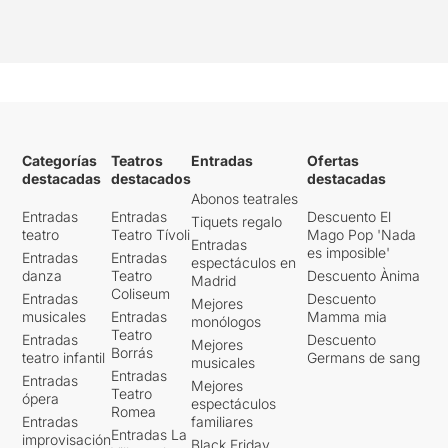
Categorías
Teatros
Entradas
Ofertas
destacadas
destacados
destacadas
Abonos teatrales
Entradas
Entradas
Descuento El
Tiquets regalo
teatro
Teatro Tívoli
Mago Pop 'Nada
Entradas
es imposible'
Entradas
Entradas
espectáculos en
danza
Teatro
Descuento Ànima
Madrid
Coliseum
Entradas
Descuento
Mejores
musicales
Entradas
Mamma mia
monólogos
Teatro
Entradas
Descuento
Mejores
Borrás
teatro infantil
Germans de sang
musicales
Entradas
Entradas
Mejores
Teatro
ópera
espectáculos
Romea
Entradas
familiares
Entradas La
improvisación
Black Friday