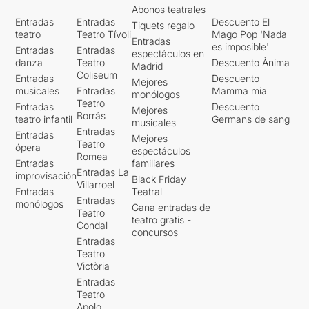
Abonos teatrales
Entradas
Entradas
Descuento El
Tiquets regalo
teatro
Teatro Tívoli
Mago Pop 'Nada
Entradas
es imposible'
Entradas
Entradas
espectáculos en
danza
Teatro
Descuento Ànima
Madrid
Coliseum
Entradas
Descuento
Mejores
musicales
Entradas
Mamma mia
monólogos
Teatro
Entradas
Descuento
Mejores
Borrás
teatro infantil
Germans de sang
musicales
Entradas
Entradas
Mejores
Teatro
ópera
espectáculos
Romea
Entradas
familiares
Entradas La
improvisación
Black Friday
Villarroel
Entradas
Teatral
Entradas
monólogos
Gana entradas de
Teatro
teatro gratis -
Condal
concursos
Entradas
Teatro
Victòria
Entradas
Teatro
Apolo