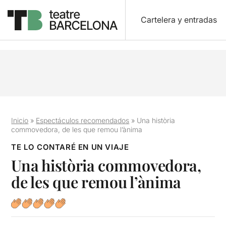
Cartelera y entradas
Inicio
»
Espectáculos recomendados
»
Una història
commovedora, de les que remou l’ànima
TE LO CONTARÉ EN UN VIAJE
Una història commovedora,
de les que remou l’ànima