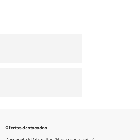
Ofertas destacadas
Descuento El Mago Pop 'Nada es imposible'