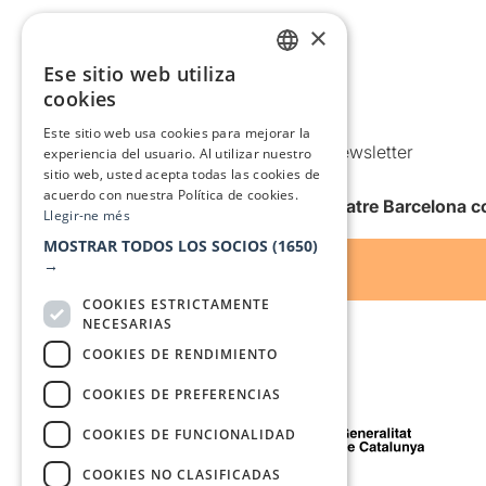
Aviso legal
×
Política de privacidad
Ese sitio web utiliza
CATALAN
Política de Cookies
cookies
Condiciones de uso
SPANISH
Este sitio web usa cookies para mejorar la
Comunicaciones comerciales y Newsletter
experiencia del usuario. Al utilizar nuestro
sitio web, usted acepta todas las cookies de
Anuncia’t
acuerdo con nuestra Política de cookies.
Quiero recibir la newsletter de Teatre Barcelona
Llegir-ne més
MOSTRAR TODOS LOS SOCIOS
(1650)
→
COOKIES ESTRICTAMENTE
NECESARIAS
COOKIES DE RENDIMIENTO
COOKIES DE PREFERENCIAS
Con el apoyo de
COOKIES DE FUNCIONALIDAD
COOKIES NO CLASIFICADAS