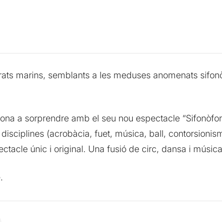
brats marins, semblants a les meduses anomenats sifonò
na a sorprendre amb el seu nou espectacle “Sifonòfor”, 
s disciplines (acrobàcia, fuet, música, ball, contorsion
ectacle únic i original. Una fusió de circ, dansa i música
.