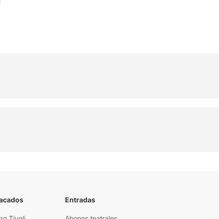
tacados
Entradas
ro Tívoli
Abonos teatrales