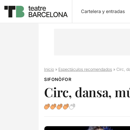
Cartelera y entradas
Inicio
»
Espectáculos recomendados
»
Circ, d
SIFONÒFOR
Circ, dansa, m