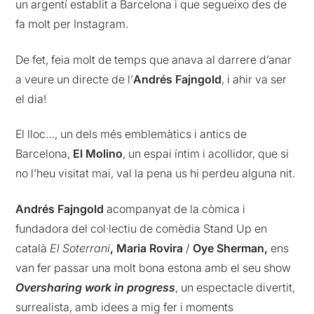
un argentí establit a Barcelona i que segueixo des de
fa molt per Instagram.
De fet, feia molt de temps que anava al darrere d’anar
a veure un directe de l’
Andrés Fajngold
, i ahir va ser
el dia!
El lloc…, un dels més emblemàtics i antics de
Barcelona,
El Molino
, un espai íntim i acollidor, que si
no l’heu visitat mai, val la pena us hi perdeu alguna nit.
Andrés Fajngold
acompanyat de la còmica i
fundadora del col·lectiu de comèdia Stand Up en
català
El Soterrani
, Maria Rovira
/
Oye
Sherman,
ens
van fer passar una molt bona estona amb el seu show
Oversharing work in progress
, un espectacle divertit,
surrealista, amb idees a mig fer i moments