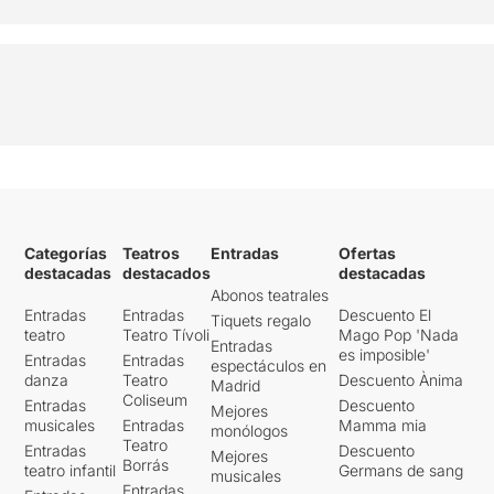
Categorías
Teatros
Entradas
Ofertas
destacadas
destacados
destacadas
Abonos teatrales
Entradas
Entradas
Descuento El
Tiquets regalo
teatro
Teatro Tívoli
Mago Pop 'Nada
Entradas
es imposible'
Entradas
Entradas
espectáculos en
danza
Teatro
Descuento Ànima
Madrid
Coliseum
Entradas
Descuento
Mejores
musicales
Entradas
Mamma mia
monólogos
Teatro
Entradas
Descuento
Mejores
Borrás
teatro infantil
Germans de sang
musicales
Entradas