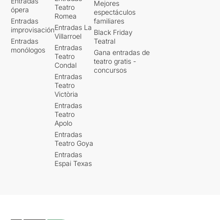
Entradas
Mejores
Teatro
ópera
espectáculos
Romea
Entradas
familiares
Entradas La
improvisación
Black Friday
Villarroel
Entradas
Teatral
Entradas
monólogos
Gana entradas de
Teatro
teatro gratis -
Condal
concursos
Entradas
Teatro
Victòria
Entradas
Teatro
Apolo
Entradas
Teatro Goya
Entradas
Espai Texas