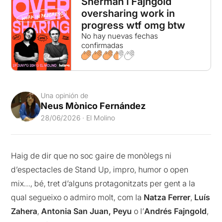
Sherman i Fajngold
oversharing work in
progress wtf omg btw
No hay nuevas fechas
confirmadas
Una opinión de
Neus Mònico Fernández
28/06/2026 · El Molino
Haig de dir que no soc gaire de monòlegs ni
d’espectacles de Stand Up, impro, humor o open
mix…, bé, tret d’alguns protagonitzats per gent a la
qual segueixo o admiro molt, com la
Natza Ferrer
,
Luís
Zahera
,
Antonia San Juan, Peyu
o l’
Andrés Fajngold
,