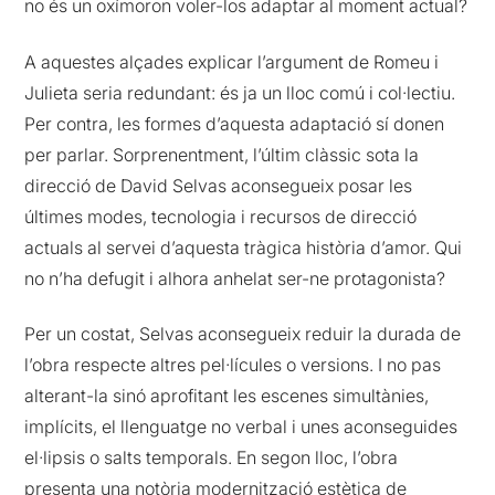
no és un oxímoron voler-los adaptar al moment actual?
A aquestes alçades explicar l’argument de Romeu i
Julieta seria redundant: és ja un lloc comú i col·lectiu.
Per contra, les formes d’aquesta adaptació sí donen
per parlar. Sorprenentment, l’últim clàssic sota la
direcció de David Selvas aconsegueix posar les
últimes modes, tecnologia i recursos de direcció
actuals al servei d’aquesta tràgica història d’amor. Qui
no n’ha defugit i alhora anhelat ser-ne protagonista?
Per un costat, Selvas aconsegueix reduir la durada de
l’obra respecte altres pel·lícules o versions. I no pas
alterant-la sinó aprofitant les escenes simultànies,
implícits, el llenguatge no verbal i unes aconseguides
el·lipsis o salts temporals. En segon lloc, l’obra
presenta una notòria modernització estètica de