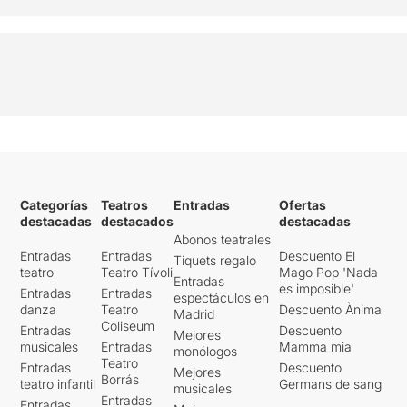
Categorías
Teatros
Entradas
Ofertas
destacadas
destacados
destacadas
Abonos teatrales
Entradas
Entradas
Descuento El
Tiquets regalo
teatro
Teatro Tívoli
Mago Pop 'Nada
Entradas
es imposible'
Entradas
Entradas
espectáculos en
danza
Teatro
Descuento Ànima
Madrid
Coliseum
Entradas
Descuento
Mejores
musicales
Entradas
Mamma mia
monólogos
Teatro
Entradas
Descuento
Mejores
Borrás
teatro infantil
Germans de sang
musicales
Entradas
Entradas