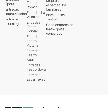
Mejores
Teatro
ópera
espectáculos
Romea
Entradas
familiares
Entradas La
improvisación
Black Friday
Villarroel
Entradas
Teatral
Entradas
monólogos
Gana entradas de
Teatro
teatro gratis -
Condal
concursos
Entradas
Teatro
Victòria
Entradas
Teatro
Apolo
Entradas
Teatro Goya
Entradas
Espai Texas