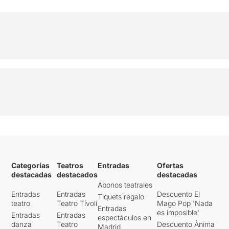
Categorías
Teatros
Entradas
Ofertas
destacadas
destacados
destacadas
Abonos teatrales
Entradas
Entradas
Descuento El
Tiquets regalo
teatro
Teatro Tívoli
Mago Pop 'Nada
Entradas
es imposible'
Entradas
Entradas
espectáculos en
danza
Teatro
Descuento Ànima
Madrid