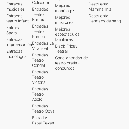
Coliseum
Entradas
Descuento
Mejores
musicales
Entradas
Mamma mia
monólogos
Teatro
Entradas
Descuento
Mejores
Borrás
teatro infantil
Germans de sang
musicales
Entradas
Entradas
Mejores
Teatro
ópera
espectáculos
Romea
Entradas
familiares
Entradas La
improvisación
Black Friday
Villarroel
Entradas
Teatral
Entradas
monólogos
Gana entradas de
Teatro
teatro gratis -
Condal
concursos
Entradas
Teatro
Victòria
Entradas
Teatro
Apolo
Entradas
Teatro Goya
Entradas
Espai Texas