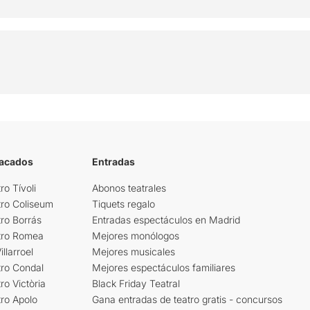
tacados
Entradas
ro Tívoli
Abonos teatrales
tro Coliseum
Tiquets regalo
ro Borrás
Entradas espectáculos en Madrid
tro Romea
Mejores monólogos
llarroel
Mejores musicales
tro Condal
Mejores espectáculos familiares
ro Victòria
Black Friday Teatral
ro Apolo
Gana entradas de teatro gratis - concursos