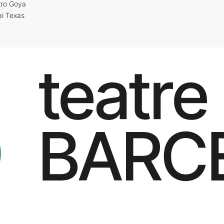
tro Goya
ai Texas