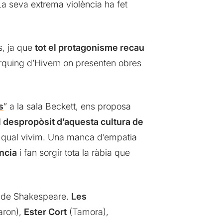
La seva extrema violència ha fet
s, ja que
tot el protagonisme recau
Pàrquing d’Hivern on presenten obres
s
” a la sala Beckett, ens proposa
l despropòsit d’aquesta cultura de
la qual vivim. Una manca d’empatia
ncia
i fan sorgir tota la ràbia que
es de Shakespeare.
Les
aron),
Ester Cort
(Tamora),