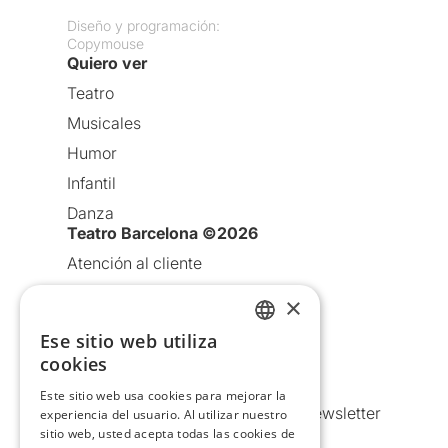
Diseño y programación:
Copymouse
Quiero ver
Teatro
Musicales
Humor
Infantil
Danza
Teatro Barcelona ©2026
Atención al cliente
Aviso legal
×
Política de privacidad
Ese sitio web utiliza
CATALAN
Política de Cookies
cookies
SPANISH
Condiciones de uso
Este sitio web usa cookies para mejorar la
Comunicaciones comerciales y Newsletter
experiencia del usuario. Al utilizar nuestro
sitio web, usted acepta todas las cookies de
Anuncia’t