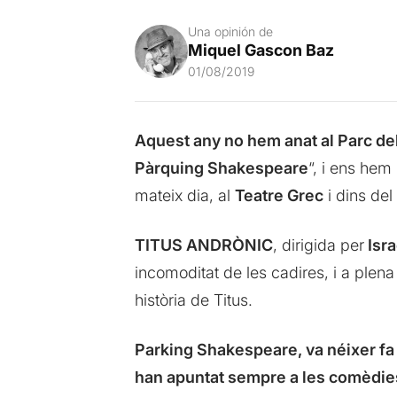
Una opinión de
Miquel Gascon Baz
01/08/2019
Aquest any no hem anat al Parc dels
Pàrquing Shakespeare
“, i ens hem
mateix dia, al
Teatre Grec
i dins del
TITUS ANDRÒNIC
, dirigida per
Isra
incomoditat de les cadires, i a plena
història de Titus.
Parking Shakespeare, va néixer fa
han apuntat sempre a les comèdi