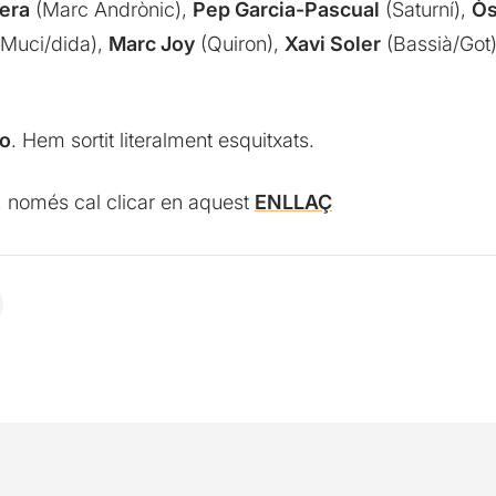
rera
(Marc Andrònic),
Pep Garcia-Pascual
(Saturní),
Òs
(Muci/dida),
Marc Joy
(Quiron),
Xavi Soler
(Bassià/Got
jo
. Hem sortit literalment esquitxats.
, només cal clicar en aquest
ENLLAÇ