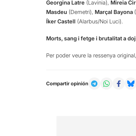
Georgina Latre
(Lavinia),
Mireia Ci
Masdeu
(Demetri),
Marçal Bayona
Íker Castell
(Alarbus/Noi Luci).
Morts, sang i fetge i brutalitat a do
Per poder veure la ressenya original
Compartir opinión