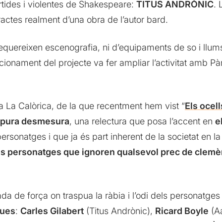
tides i violentes de Shakespeare:
TITUS ANDRÒNIC
. 
ractes realment d’una obra de l’autor bard.
quereixen escenografia, ni d’equipaments de so i llum
ncionament del projecte va fer ampliar l’activitat amb 
a La Calòrica, de la que recentment hem vist “
Els ocell
 pura desmesura
, una relectura que posa l’accent en
e
rsonatges i que ja és part inherent de la societat en 
s personatges que ignoren qualsevol prec de clemè
da de força on traspua la ràbia i l’odi dels personatg
ques
:
Carles Gilabert
(Titus Andrònic),
Ricard Boyle
(A