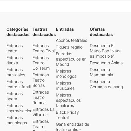
Categorías
Teatros
Entradas
Ofertas
destacadas
destacados
destacadas
Abonos teatrales
Entradas
Entradas
Descuento El
Tiquets regalo
teatro
Teatro Tívoli
Mago Pop 'Nada
Entradas
es imposible'
Entradas
Entradas
espectáculos en
danza
Teatro
Descuento Ànima
Madrid
Coliseum
Entradas
Descuento
Mejores
musicales
Entradas
Mamma mia
monólogos
Teatro
Entradas
Descuento
Mejores
Borrás
teatro infantil
Germans de sang
musicales
Entradas
Entradas
Mejores
Teatro
ópera
espectáculos
Romea
Entradas
familiares
Entradas La
improvisación
Black Friday
Villarroel
Entradas
Teatral
Entradas
monólogos
Gana entradas de
Teatro
teatro gratis -