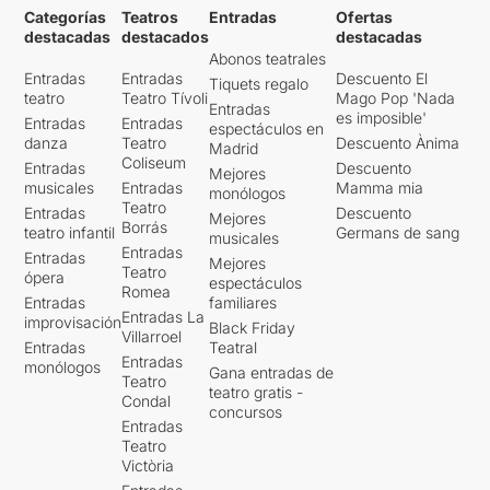
Categorías
Teatros
Entradas
Ofertas
destacadas
destacados
destacadas
Abonos teatrales
Entradas
Entradas
Descuento El
Tiquets regalo
teatro
Teatro Tívoli
Mago Pop 'Nada
Entradas
es imposible'
Entradas
Entradas
espectáculos en
danza
Teatro
Descuento Ànima
Madrid
Coliseum
Entradas
Descuento
Mejores
musicales
Entradas
Mamma mia
monólogos
Teatro
Entradas
Descuento
Mejores
Borrás
teatro infantil
Germans de sang
musicales
Entradas
Entradas
Mejores
Teatro
ópera
espectáculos
Romea
Entradas
familiares
Entradas La
improvisación
Black Friday
Villarroel
Entradas
Teatral
Entradas
monólogos
Gana entradas de
Teatro
teatro gratis -
Condal
concursos
Entradas
Teatro
Victòria