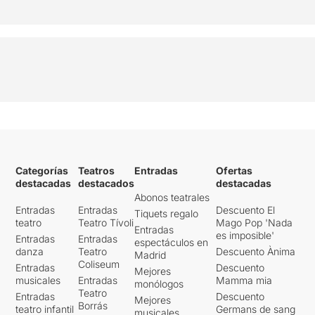
Categorías
Teatros
Entradas
Ofertas
destacadas
destacados
destacadas
Abonos teatrales
Entradas
Entradas
Descuento El
Tiquets regalo
teatro
Teatro Tívoli
Mago Pop 'Nada
Entradas
es imposible'
Entradas
Entradas
espectáculos en
danza
Teatro
Descuento Ànima
Madrid
Coliseum
Entradas
Descuento
Mejores
musicales
Entradas
Mamma mia
monólogos
Teatro
Entradas
Descuento
Mejores
Borrás
teatro infantil
Germans de sang
musicales