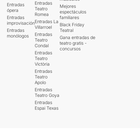
Entradas
Entradas
Mejores
Teatro
ópera
espectáculos
Romea
Entradas
familiares
Entradas La
improvisación
Black Friday
Villarroel
Entradas
Teatral
Entradas
monólogos
Gana entradas de
Teatro
teatro gratis -
Condal
concursos
Entradas
Teatro
Victòria
Entradas
Teatro
Apolo
Entradas
Teatro Goya
Entradas
Espai Texas