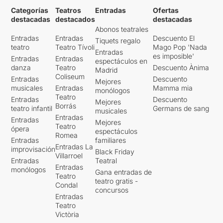
Categorías
Teatros
Entradas
Ofertas
destacadas
destacados
destacadas
Abonos teatrales
Entradas
Entradas
Descuento El
Tiquets regalo
teatro
Teatro Tívoli
Mago Pop 'Nada
Entradas
es imposible'
Entradas
Entradas
espectáculos en
danza
Teatro
Descuento Ànima
Madrid
Coliseum
Entradas
Descuento
Mejores
musicales
Entradas
Mamma mia
monólogos
Teatro
Entradas
Descuento
Mejores
Borrás
teatro infantil
Germans de sang
musicales
Entradas
Entradas
Mejores
Teatro
ópera
espectáculos
Romea
Entradas
familiares
Entradas La
improvisación
Black Friday
Villarroel
Entradas
Teatral
Entradas
monólogos
Gana entradas de
Teatro
teatro gratis -
Condal
concursos
Entradas
Teatro
Victòria