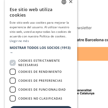
×
Política de privacidad
Ese sitio web utiliza
CATALAN
Política de Cookies
cookies
SPANISH
Condiciones de uso
Este sitio web usa cookies para mejorar la
experiencia del usuario. Al utilizar nuestro
Comunicaciones comerciales y Newsletter
sitio web, usted acepta todas las cookies de
Anuncia’t
acuerdo con nuestra Política de cookies.
Quiero recibir la newsletter de Teatre Barcelona
Llegir-ne més
MOSTRAR TODOS LOS SOCIOS
(1913)
→
COOKIES ESTRICTAMENTE
NECESARIAS
COOKIES DE RENDIMIENTO
COOKIES DE PREFERENCIAS
Con el apoyo de
COOKIES DE FUNCIONALIDAD
COOKIES NO CLASIFICADAS
Medio de comunicación asociado a