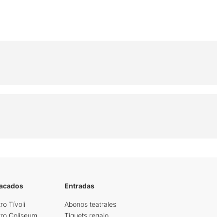
tacados
Entradas
ro Tívoli
Abonos teatrales
tro Coliseum
Tiquets regalo