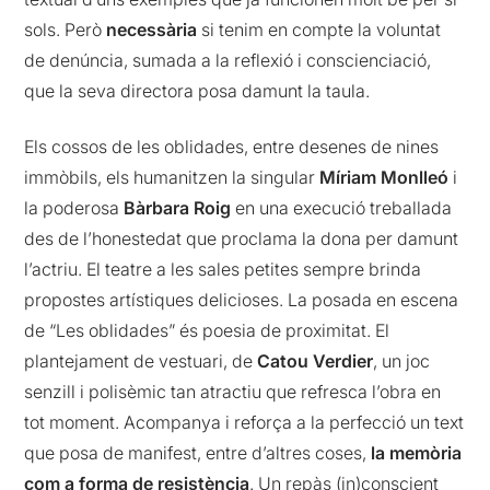
sols. Però
necessària
si tenim en compte la voluntat
de denúncia, sumada a la reflexió i conscienciació,
que la seva directora posa damunt la taula.
Els cossos de les oblidades, entre desenes de nines
immòbils, els humanitzen la singular
Míriam Monlleó
i
la poderosa
Bàrbara Roig
en una execució treballada
des de l’honestedat que proclama la dona per damunt
l’actriu. El teatre a les sales petites sempre brinda
propostes artístiques delicioses. La posada en escena
de “Les oblidades” és poesia de proximitat. El
plantejament de vestuari, de
Catou Verdier
, un joc
senzill i polisèmic tan atractiu que refresca l’obra en
tot moment. Acompanya i reforça a la perfecció un text
que posa de manifest, entre d’altres coses,
la memòria
com a forma de resistència
. Un repàs (in)conscient