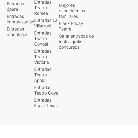
Entradas
Entradas
Mejores
Teatro
ópera
espectáculos
Romea
Entradas
familiares
Entradas La
improvisación
Black Friday
Villarroel
Entradas
Teatral
Entradas
monólogos
Gana entradas de
Teatro
teatro gratis -
Condal
concursos
Entradas
Teatro
Victòria
Entradas
Teatro
Apolo
Entradas
Teatro Goya
Entradas
Espai Texas