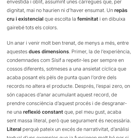
envestida i oblit, assumint unes càrregues que, per
dignitat, mai no haurien ni d’haver ensumat. Un
repàs
cru i existencial
que escolta la
feminitat
i en dibuixa
gairebé tots els colors.
Un anar i venir molt ben trenat, de menys a més, entre
aquestes
dues dimensions
. Primer, la de l’experiència,
condemnades com Sísif a repetir-les per sempre en
cossos diferents, sotmeses a una ansietat cíclica que
acaba posant els pèls de punta quan l’ordre dels
records no altera el producte. Després, l’espai zero, on
són capaces d’anar acumulant aquest record, de
prendre consciència d’aquest procés i de desgranar-
ne una
reflexió constant
que, pel meu gust, acaba
sent massa literal, però que segurament és necessària.
Literal
perquè pateix un excés de narrativitat, d’anàlisi
textual d’uns exemples que ja funcionen molt bé per si