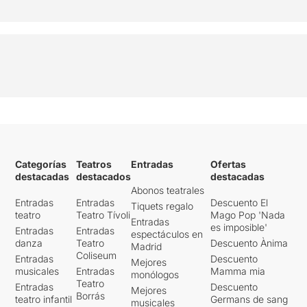
Categorías
Teatros
Entradas
Ofertas
destacadas
destacados
destacadas
Abonos teatrales
Entradas
Entradas
Descuento El
Tiquets regalo
teatro
Teatro Tívoli
Mago Pop 'Nada
Entradas
es imposible'
Entradas
Entradas
espectáculos en
danza
Teatro
Descuento Ànima
Madrid
Coliseum
Entradas
Descuento
Mejores
musicales
Entradas
Mamma mia
monólogos
Teatro
Entradas
Descuento
Mejores
Borrás
teatro infantil
Germans de sang
musicales