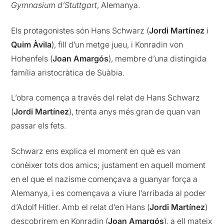
Gymnasium d’Stuttgart
, Alemanya.
Els protagonistes són Hans Schwarz (
Jordi Martínez
i
Quim Àvila
), fill d’un metge jueu, i Konradin von
Hohenfels (
Joan Amargós
), membre d’una distingida
família aristocràtica de Suàbia.
L’obra comença a través del relat de Hans Schwarz
(
Jordi Martínez
), trenta anys més gran de quan van
passar els fets.
Schwarz ens explica el moment en què es van
conèixer tots dos amics; justament en aquell moment
en el que el nazisme començava a guanyar força a
Alemanya, i es començava a viure l’arribada al poder
d’Adolf Hitler. Amb el relat d’en Hans (
Jordi Martínez
)
descobrirem en Konradin (
Joan Amargós
), a ell mateix