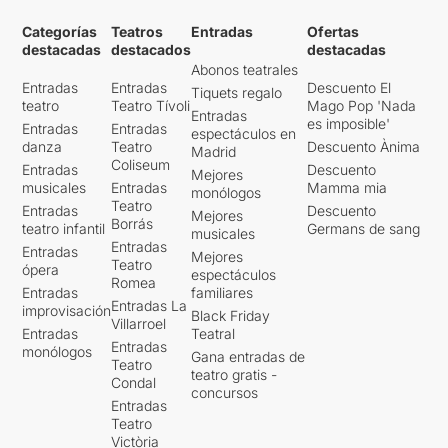
Categorías
Teatros
Entradas
Ofertas
destacadas
destacados
destacadas
Abonos teatrales
Entradas
Entradas
Descuento El
Tiquets regalo
teatro
Teatro Tívoli
Mago Pop 'Nada
Entradas
es imposible'
Entradas
Entradas
espectáculos en
danza
Teatro
Descuento Ànima
Madrid
Coliseum
Entradas
Descuento
Mejores
musicales
Entradas
Mamma mia
monólogos
Teatro
Entradas
Descuento
Mejores
Borrás
teatro infantil
Germans de sang
musicales
Entradas
Entradas
Mejores
Teatro
ópera
espectáculos
Romea
Entradas
familiares
Entradas La
improvisación
Black Friday
Villarroel
Entradas
Teatral
Entradas
monólogos
Gana entradas de
Teatro
teatro gratis -
Condal
concursos
Entradas
Teatro
Victòria