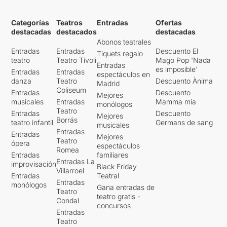
Categorías
Teatros
Entradas
Ofertas
destacadas
destacados
destacadas
Abonos teatrales
Entradas
Entradas
Descuento El
Tiquets regalo
teatro
Teatro Tívoli
Mago Pop 'Nada
Entradas
es imposible'
Entradas
Entradas
espectáculos en
danza
Teatro
Descuento Ànima
Madrid
Coliseum
Entradas
Descuento
Mejores
musicales
Entradas
Mamma mia
monólogos
Teatro
Entradas
Descuento
Mejores
Borrás
teatro infantil
Germans de sang
musicales
Entradas
Entradas
Mejores
Teatro
ópera
espectáculos
Romea
Entradas
familiares
Entradas La
improvisación
Black Friday
Villarroel
Entradas
Teatral
Entradas
monólogos
Gana entradas de
Teatro
teatro gratis -
Condal
concursos
Entradas
Teatro