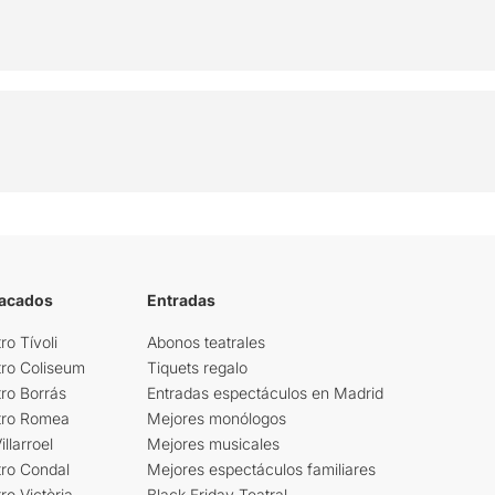
tacados
Entradas
ro Tívoli
Abonos teatrales
tro Coliseum
Tiquets regalo
ro Borrás
Entradas espectáculos en Madrid
tro Romea
Mejores monólogos
llarroel
Mejores musicales
tro Condal
Mejores espectáculos familiares
ro Victòria
Black Friday Teatral