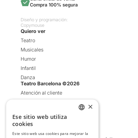
Compra 100% segura
Diseño y programación:
Copymouse
Quiero ver
Teatro
Musicales
Humor
Infantil
Danza
Teatro Barcelona ©2026
Atención al cliente
Aviso legal
×
Política de privacidad
Ese sitio web utiliza
CATALAN
Política de Cookies
cookies
Condiciones de uso
SPANISH
Este sitio web usa cookies para mejorar la