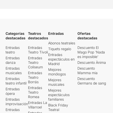
Categorías
Teatros
Entradas
Ofertas
destacadas
destacados
destacadas
Abonos teatrales
Entradas
Entradas
Descuento El
Tiquets regalo
teatro
Teatro Tívoli
Mago Pop 'Nada
Entradas
es imposible'
Entradas
Entradas
espectáculos en
danza
Teatro
Descuento Ànima
Madrid
Coliseum
Entradas
Descuento
Mejores
musicales
Entradas
Mamma mia
monólogos
Teatro
Entradas
Descuento
Mejores
Borrás
teatro infantil
Germans de sang
musicales
Entradas
Entradas
Mejores
Teatro
ópera
espectáculos
Romea
Entradas
familiares
Entradas La
improvisación
Black Friday
Villarroel
Entradas
Teatral
Entradas