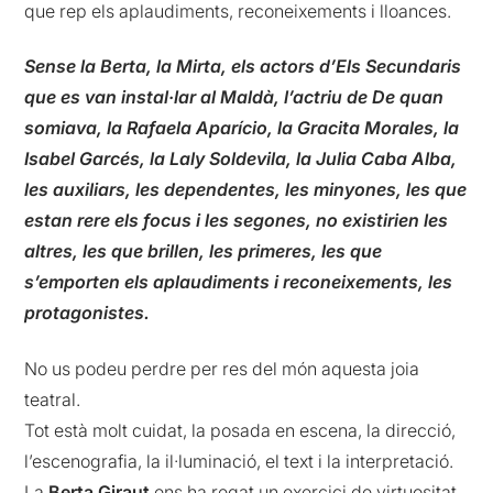
que rep els aplaudiments, reconeixements i lloances.
Sense la Berta, la Mirta, els actors d’Els Secundaris
que es van instal·lar al Maldà, l’actriu de De quan
somiava, la Rafaela Aparício, la Gracita Morales, la
Isabel Garcés, la Laly Soldevila, la Julia Caba Alba,
les auxiliars, les dependentes, les minyones, les que
estan rere els focus i les segones, no existirien les
altres, les que brillen, les primeres, les que
s’emporten els aplaudiments i reconeixements, les
protagonistes.
No us podeu perdre per res del món aquesta joia
teatral.
Tot està molt cuidat, la posada en escena, la direcció,
l’escenografia, la il·luminació, el text i la interpretació.
La
Berta Giraut
ens ha regat un exercici de virtuositat