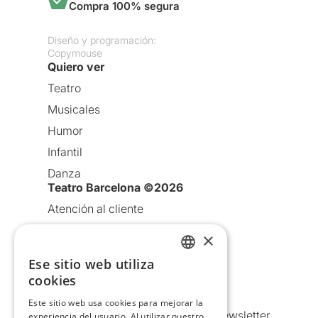
Compra 100% segura
Diseño y programación:
Copymouse
Quiero ver
Teatro
Musicales
Humor
Infantil
Danza
Teatro Barcelona ©2026
Atención al cliente
Aviso legal
×
Política de privacidad
Ese sitio web utiliza
CATALAN
Política de Cookies
cookies
SPANISH
Condiciones de uso
Este sitio web usa cookies para mejorar la
Comunicaciones comerciales y Newsletter
experiencia del usuario. Al utilizar nuestro