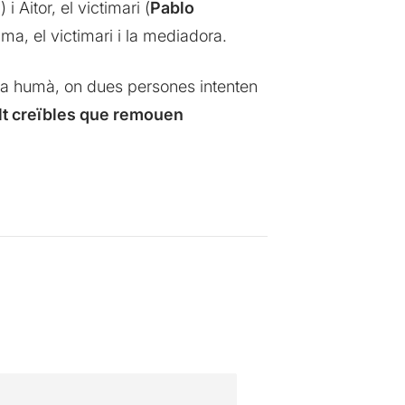
z
) i Aitor, el victimari (
Pablo
tima, el victimari i la mediadora.
sta humà, on dues persones intenten
lt creïbles que remouen