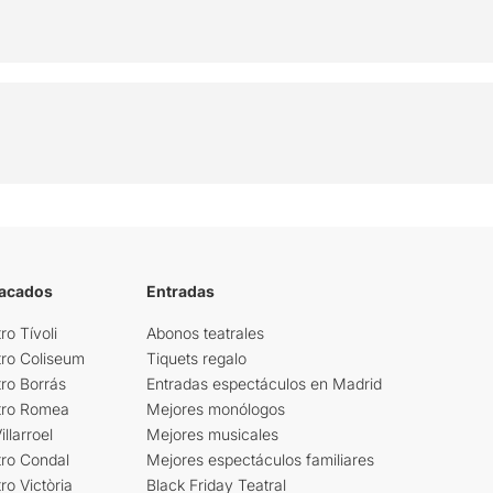
tacados
Entradas
ro Tívoli
Abonos teatrales
tro Coliseum
Tiquets regalo
ro Borrás
Entradas espectáculos en Madrid
tro Romea
Mejores monólogos
llarroel
Mejores musicales
tro Condal
Mejores espectáculos familiares
ro Victòria
Black Friday Teatral