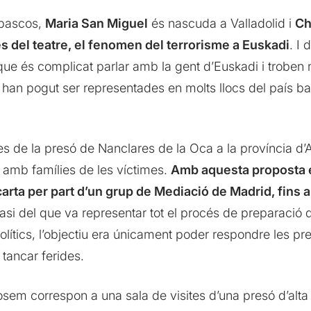
 bascos,
Maria San Miguel
és nascuda a Valladolid i
Ch
des del teatre, el fenomen del terrorisme a Euskadi
. I 
que és complicat parlar amb la gent d’Euskadi i troben 
 han pogut ser representades en molts llocs del país ba
des de la presó de Nanclares de la Oca a la província d’
e amb famílies de les víctimes.
Amb aquesta proposta 
carta per part d’un grup de Mediació de Madrid, fins 
fasi del que va representar tot el procés de preparació 
ítics, l’objectiu era únicament poder respondre les preg
 tancar ferides.
em correspon a una sala de visites d’una presó d’alta s