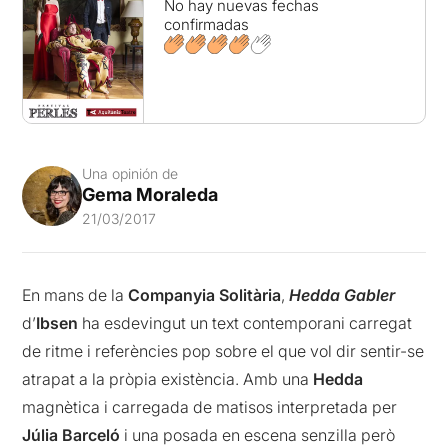
No hay nuevas fechas
confirmadas
Una opinión de
Gema Moraleda
21/03/2017
En mans de la
Companyia Solitària
,
Hedda Gabler
d’
Ibsen
ha esdevingut un text contemporani carregat
de ritme i referències pop sobre el que vol dir sentir-se
atrapat a la pròpia existència. Amb una
Hedda
magnètica i carregada de matisos interpretada per
Júlia Barceló
i una posada en escena senzilla però