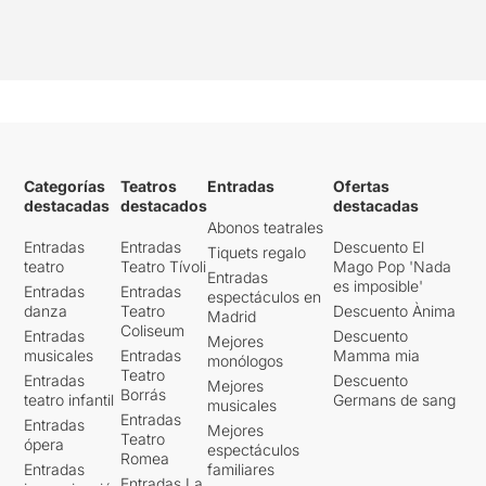
Categorías
Teatros
Entradas
Ofertas
destacadas
destacados
destacadas
Abonos teatrales
Entradas
Entradas
Descuento El
Tiquets regalo
teatro
Teatro Tívoli
Mago Pop 'Nada
Entradas
es imposible'
Entradas
Entradas
espectáculos en
danza
Teatro
Descuento Ànima
Madrid
Coliseum
Entradas
Descuento
Mejores
musicales
Entradas
Mamma mia
monólogos
Teatro
Entradas
Descuento
Mejores
Borrás
teatro infantil
Germans de sang
musicales
Entradas
Entradas
Mejores
Teatro
ópera
espectáculos
Romea
Entradas
familiares
Entradas La