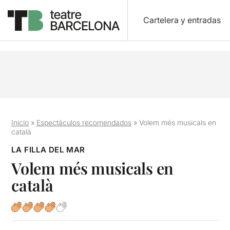
Cartelera y entradas
Inicio
»
Espectáculos recomendados
»
Volem més musicals en
català
LA FILLA DEL MAR
Volem més musicals en
català