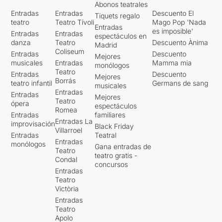
Abonos teatrales
Entradas
Entradas
Descuento El
Tiquets regalo
teatro
Teatro Tívoli
Mago Pop 'Nada
Entradas
es imposible'
Entradas
Entradas
espectáculos en
danza
Teatro
Descuento Ànima
Madrid
Coliseum
Entradas
Descuento
Mejores
musicales
Entradas
Mamma mia
monólogos
Teatro
Entradas
Descuento
Mejores
Borrás
teatro infantil
Germans de sang
musicales
Entradas
Entradas
Mejores
Teatro
ópera
espectáculos
Romea
Entradas
familiares
Entradas La
improvisación
Black Friday
Villarroel
Entradas
Teatral
Entradas
monólogos
Gana entradas de
Teatro
teatro gratis -
Condal
concursos
Entradas
Teatro
Victòria
Entradas
Teatro
Apolo