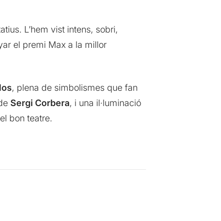
tius. L’hem vist intens, sobri,
r el premi Max a la millor
los
, plena de simbolismes que fan
 de
Sergi Corbera
, i una il·luminació
el bon teatre.