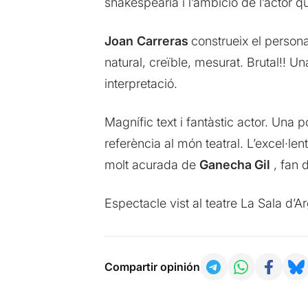
shakespearià i l’ambició de l’actor que
Joan
Carreras
construeix el persona
natural, creïble, mesurat. Brutal!! U
interpretació.
Magnífic text i fantàstic actor. Un
referència al món teatral. L’excel·len
molt acurada de
Ganecha Gil
, fan 
Espectacle vist al teatre La Sala d’A
Compartir opinión