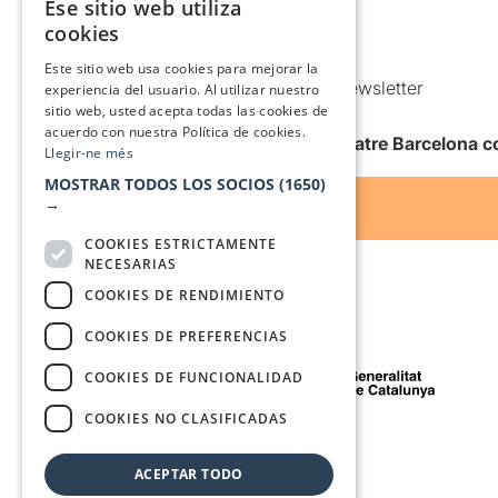
Ese sitio web utiliza
CATALAN
Política de Cookies
cookies
Condiciones de uso
SPANISH
Este sitio web usa cookies para mejorar la
Comunicaciones comerciales y Newsletter
experiencia del usuario. Al utilizar nuestro
sitio web, usted acepta todas las cookies de
Anuncia’t
acuerdo con nuestra Política de cookies.
Quiero recibir la newsletter de Teatre Barcelona
Llegir-ne més
MOSTRAR TODOS LOS SOCIOS
(1650)
→
COOKIES ESTRICTAMENTE
NECESARIAS
COOKIES DE RENDIMIENTO
COOKIES DE PREFERENCIAS
Con el apoyo de
COOKIES DE FUNCIONALIDAD
COOKIES NO CLASIFICADAS
Medio de comunicación asociado a
ACEPTAR TODO