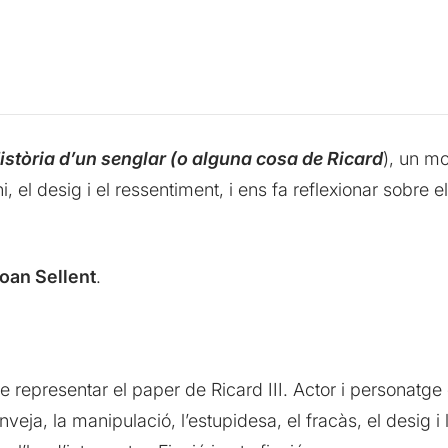
istòria d’un senglar (o alguna cosa de Ricard
), un mo
 desig i el ressentiment, i ens fa reflexionar sobre els 
oan Sellent
.
de representar el paper de Ricard III. Actor i personatg
nveja, la manipulació, l’estupidesa, el fracàs, el desig 