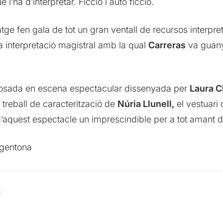
 l’ha d’interpretar. Ficció i auto ficció.
tge fen gala de tot un gran ventall de recursos interpreta
na interpretació magistral amb la qual
C
arreras
va guanya
a posada en escena espectacular dissenyada per
Laura C
t treball de caracterització de
Núria Llunell,
el vestuari
d’aquest espectacle un imprescindible per a tot amant d
rgentona