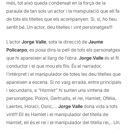
més, tot això queda condensat en la força de la
paraula de tan sols un actor i la manipulació que ell fa
de tots els titelles que els acompanyen. Sí, sí, ho heu
sentit bé. Un actor, deu titelles i vint personatges!!!
L’actor
Jorge Valle
, sota la direcció de
Jaume
Policarpo
, es posa dins la pell de tots els personatges
que hi apareixen al llarg de l’obra.
Jorge Valle
és el fil
conductor i el que mou els fils. És el narrador,
l’intèrpret i el manipulador de totes les deu titelles que
apareixen a escena. Si no vaig errada, entre principals
i secundaris, a
“Hamlet”
hi surten una vintena de
personatges. Poloni, Gertrudis, el rei, Hamlet, Ofèlia,
Laertes, Horaci, Osric,…
Jorge Valle
dona vida a tots
vint!!! Ell és Hamlet i el manipulador del titella de
Hamlet, ell és el rei i el manipulador del titella rei,…Un