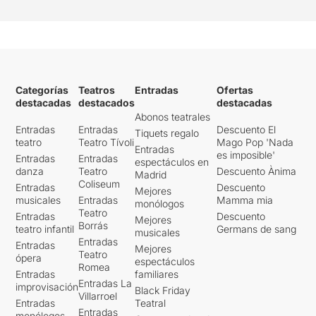
Categorías
Teatros
Entradas
Ofertas
destacadas
destacados
destacadas
Abonos teatrales
Entradas
Entradas
Descuento El
Tiquets regalo
teatro
Teatro Tívoli
Mago Pop 'Nada
Entradas
es imposible'
Entradas
Entradas
espectáculos en
danza
Teatro
Descuento Ànima
Madrid
Coliseum
Entradas
Descuento
Mejores
musicales
Entradas
Mamma mia
monólogos
Teatro
Entradas
Descuento
Mejores
Borrás
teatro infantil
Germans de sang
musicales
Entradas
Entradas
Mejores
Teatro
ópera
espectáculos
Romea
Entradas
familiares
Entradas La
improvisación
Black Friday
Villarroel
Entradas
Teatral
Entradas
monólogos