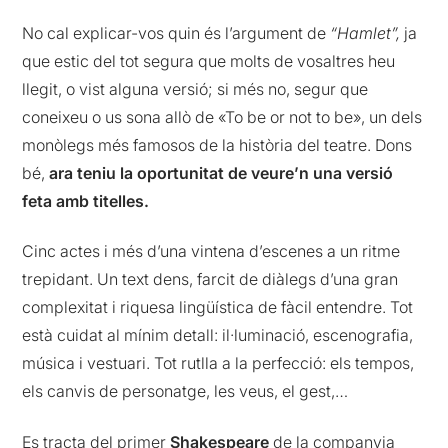
No cal explicar-vos quin és l’argument de
“Hamlet”,
ja
que estic del tot segura que molts de vosaltres heu
llegit, o vist alguna versió; si més no, segur que
coneixeu o us sona allò de «To be or not to be», un dels
monòlegs més famosos de la història del teatre. Dons
bé,
ara teniu la oportunitat de veure’n una versió
feta amb titelles.
Cinc actes i més d’una vintena d’escenes a un ritme
trepidant. Un text dens, farcit de diàlegs d’una gran
complexitat i riquesa lingüística de fàcil entendre. Tot
està cuidat al mínim detall: il·luminació, escenografia,
música i vestuari. Tot rutlla a la perfecció: els tempos,
els canvis de personatge, les veus, el gest,…
Es tracta del primer
Shakespeare
de la companyia