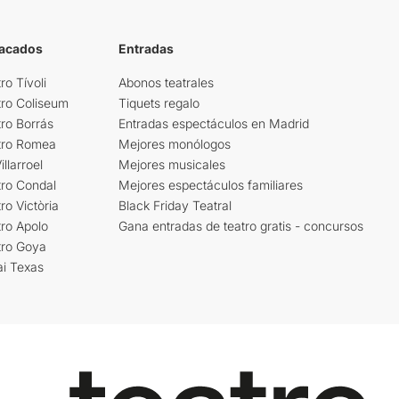
tacados
Entradas
ro Tívoli
Abonos teatrales
tro Coliseum
Tiquets regalo
ro Borrás
Entradas espectáculos en Madrid
tro Romea
Mejores monólogos
llarroel
Mejores musicales
tro Condal
Mejores espectáculos familiares
ro Victòria
Black Friday Teatral
ro Apolo
Gana entradas de teatro gratis - concursos
tro Goya
ai Texas