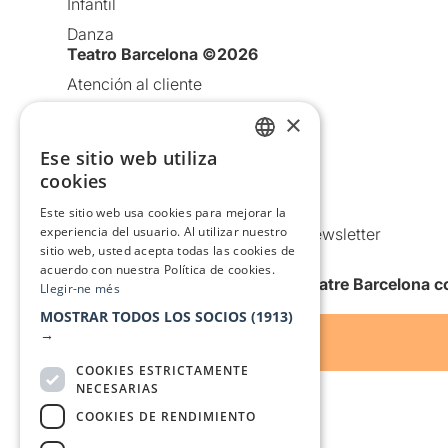
Infantil
Danza
Teatro Barcelona ©2026
Atención al cliente
Aviso legal
×
Política de privacidad
Ese sitio web utiliza
CATALAN
Política de Cookies
cookies
SPANISH
Condiciones de uso
Este sitio web usa cookies para mejorar la
experiencia del usuario. Al utilizar nuestro
Comunicaciones comerciales y Newsletter
sitio web, usted acepta todas las cookies de
Anuncia’t
acuerdo con nuestra Política de cookies.
Quiero recibir la newsletter de Teatre Barcelona
Llegir-ne més
MOSTRAR TODOS LOS SOCIOS
(1913)
→
COOKIES ESTRICTAMENTE
NECESARIAS
COOKIES DE RENDIMIENTO