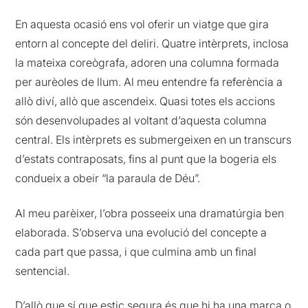
En aquesta ocasió ens vol oferir un viatge que gira
entorn al concepte del deliri. Quatre intèrprets, inclosa
la mateixa coreògrafa, adoren una columna formada
per aurèoles de llum. Al meu entendre fa referència a
allò diví, allò que ascendeix. Quasi totes els accions
són desenvolupades al voltant d’aquesta columna
central. Els intèrprets es submergeixen en un transcurs
d’estats contraposats, fins al punt que la bogeria els
condueix a obeir “la paraula de Déu”.
Al meu parèixer, l’obra posseeix una dramatúrgia ben
elaborada. S’observa una evolució del concepte a
cada part que passa, i que culmina amb un final
sentencial.
D’allò que sí que estic segura és que hi ha una marca o