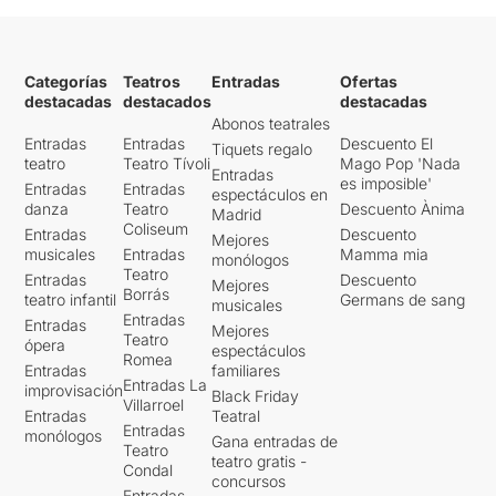
Categorías
Teatros
Entradas
Ofertas
destacadas
destacados
destacadas
Abonos teatrales
Entradas
Entradas
Descuento El
Tiquets regalo
teatro
Teatro Tívoli
Mago Pop 'Nada
Entradas
es imposible'
Entradas
Entradas
espectáculos en
danza
Teatro
Descuento Ànima
Madrid
Coliseum
Entradas
Descuento
Mejores
musicales
Entradas
Mamma mia
monólogos
Teatro
Entradas
Descuento
Mejores
Borrás
teatro infantil
Germans de sang
musicales
Entradas
Entradas
Mejores
Teatro
ópera
espectáculos
Romea
Entradas
familiares
Entradas La
improvisación
Black Friday
Villarroel
Entradas
Teatral
Entradas
monólogos
Gana entradas de
Teatro
teatro gratis -
Condal
concursos
Entradas