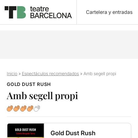
Cartelera y entradas
Inicio
»
Espectáculos recomendados
»
Amb segell propi
GOLD DUST RUSH
Amb segell propi
Gold Dust Rush