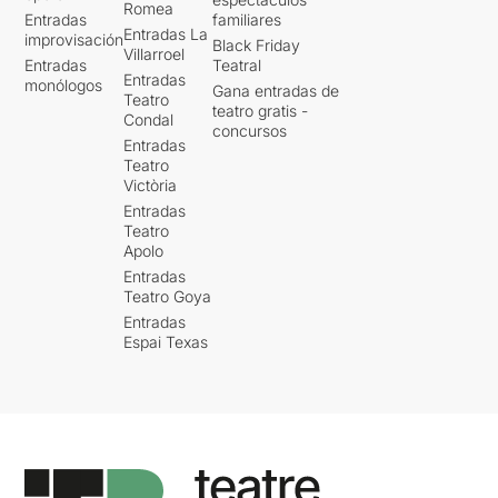
Romea
Entradas
familiares
Entradas La
improvisación
Black Friday
Villarroel
Entradas
Teatral
Entradas
monólogos
Gana entradas de
Teatro
teatro gratis -
Condal
concursos
Entradas
Teatro
Victòria
Entradas
Teatro
Apolo
Entradas
Teatro Goya
Entradas
Espai Texas