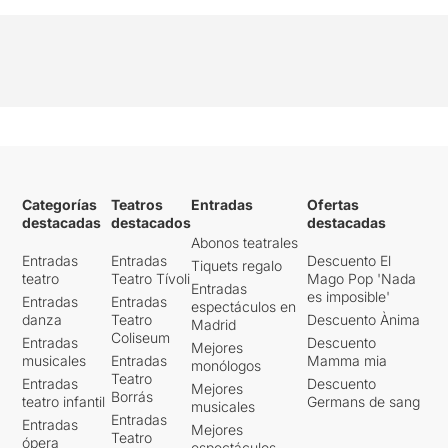
Categorías
Teatros
Entradas
Ofertas
destacadas
destacados
destacadas
Abonos teatrales
Entradas
Entradas
Descuento El
Tiquets regalo
teatro
Teatro Tívoli
Mago Pop 'Nada
Entradas
es imposible'
Entradas
Entradas
espectáculos en
danza
Teatro
Descuento Ànima
Madrid
Coliseum
Entradas
Descuento
Mejores
musicales
Entradas
Mamma mia
monólogos
Teatro
Entradas
Descuento
Mejores
Borrás
teatro infantil
Germans de sang
musicales
Entradas
Entradas
Mejores
Teatro
ópera
espectáculos