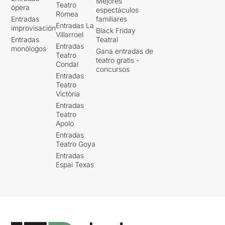
Mejores
Teatro
ópera
espectáculos
Romea
Entradas
familiares
Entradas La
improvisación
Black Friday
Villarroel
Entradas
Teatral
Entradas
monólogos
Gana entradas de
Teatro
teatro gratis -
Condal
concursos
Entradas
Teatro
Victòria
Entradas
Teatro
Apolo
Entradas
Teatro Goya
Entradas
Espai Texas