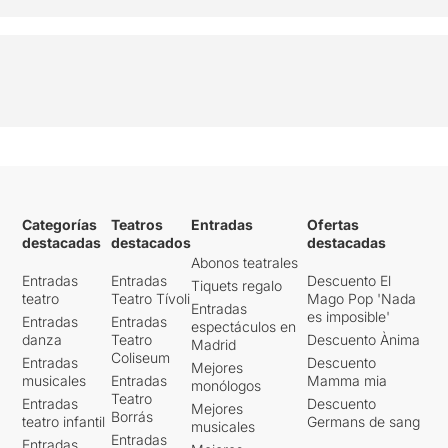
Categorías
Teatros
Entradas
Ofertas
destacadas
destacados
destacadas
Abonos teatrales
Entradas
Entradas
Descuento El
Tiquets regalo
teatro
Teatro Tívoli
Mago Pop 'Nada
Entradas
es imposible'
Entradas
Entradas
espectáculos en
danza
Teatro
Descuento Ànima
Madrid
Coliseum
Entradas
Descuento
Mejores
musicales
Entradas
Mamma mia
monólogos
Teatro
Entradas
Descuento
Mejores
Borrás
teatro infantil
Germans de sang
musicales
Entradas
Entradas