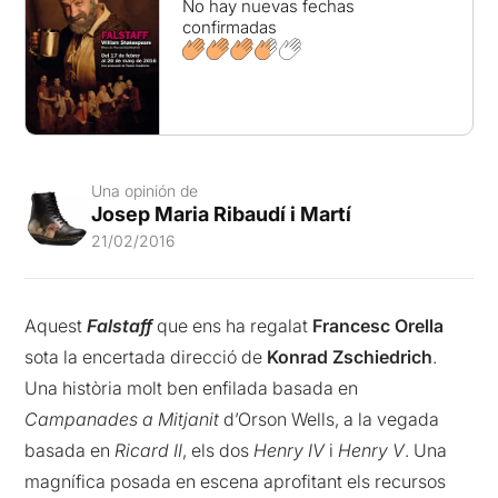
No hay nuevas fechas
confirmadas
Una opinión de
Josep Maria Ribaudí i Martí
21/02/2016
Aquest
Falstaff
que ens ha regalat
Francesc Orella
sota la encertada direcció de
Konrad Zschiedrich
.
Una història molt ben enfilada basada en
Campanades a Mitjanit
d’Orson Wells, a la vegada
basada en
Ricard II
, els dos
Henry IV
i
Henry V
. Una
magnífica posada en escena aprofitant els recursos