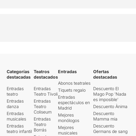
Categorías
Teatros
Entradas
Ofertas
destacadas
destacados
destacadas
Abonos teatrales
Entradas
Entradas
Descuento El
Tiquets regalo
teatro
Teatro Tívoli
Mago Pop 'Nada
Entradas
es imposible'
Entradas
Entradas
espectáculos en
danza
Teatro
Descuento Ànima
Madrid
Coliseum
Entradas
Descuento
Mejores
musicales
Entradas
Mamma mia
monólogos
Teatro
Entradas
Descuento
Mejores
Borrás
teatro infantil
Germans de sang
musicales