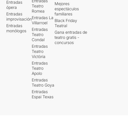
Entradas
Entradas
Mejores
Teatro
ópera
espectáculos
Romea
Entradas
familiares
Entradas La
improvisación
Black Friday
Villarroel
Entradas
Teatral
Entradas
monólogos
Gana entradas de
Teatro
teatro gratis -
Condal
concursos
Entradas
Teatro
Victòria
Entradas
Teatro
Apolo
Entradas
Teatro Goya
Entradas
Espai Texas