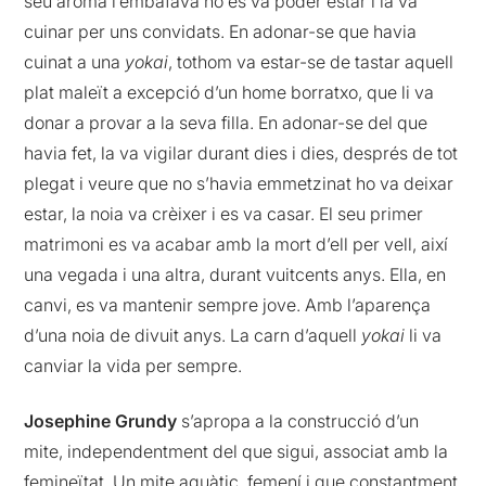
seu aroma l’embafava no es va poder estar i la va
cuinar per uns convidats. En adonar-se que havia
cuinat a una
yokai
, tothom va estar-se de tastar aquell
plat maleït a excepció d’un home borratxo, que li va
donar a provar a la seva filla. En adonar-se del que
havia fet, la va vigilar durant dies i dies, després de tot
plegat i veure que no s’havia emmetzinat ho va deixar
estar, la noia va crèixer i es va casar. El seu primer
matrimoni es va acabar amb la mort d’ell per vell, així
una vegada i una altra, durant vuitcents anys. Ella, en
canvi, es va mantenir sempre jove. Amb l’aparença
d’una noia de divuit anys. La carn d’aquell
yokai
li va
canviar la vida per sempre.
Josephine Grundy
s’apropa a la construcció d’un
mite, independentment del que sigui, associat amb la
femineïtat. Un mite aquàtic, femení i que constantment