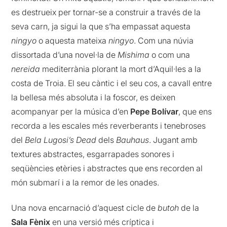
es destrueix per tornar-se a construir a través de la
seva carn, ja sigui la que s’ha empassat aquesta
ningyo
o aquesta mateixa
ningyo
. Com una núvia
dissortada d’una novel·la de
Mishima
o com una
nereida
mediterrània plorant la mort d’Aquil·les a la
costa de Troia. El seu càntic i el seu cos, a cavall entre
la bellesa més absoluta i la foscor, es deixen
acompanyar per la música d’en
Pepe Bolívar
, que ens
recorda a les escales més reverberants i tenebroses
del
Bela Lugosi’s Dead
dels
Bauhaus
. Jugant amb
textures abstractes, esgarrapades sonores i
seqüències etèries i abstractes que ens recorden al
món submarí i a la remor de les onades.
Una nova encarnació d’aquest cicle de
butoh
de la
Sala Fènix
en una versió més críptica i