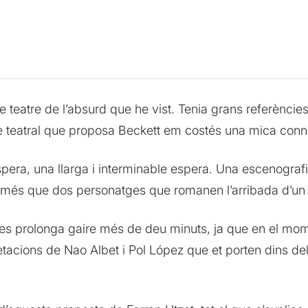
teatre de l’absurd que he vist. Tenia grans referències, 
re teatral que proposa Beckett em costés una mica conn
’espera, una llarga i interminable espera. Una escenogr
es més que dos personatges que romanen l’arribada d’un 
es prolonga gaire més de deu minuts, ja que en el mom
retacions de Nao Albet i Pol López que et porten dins de