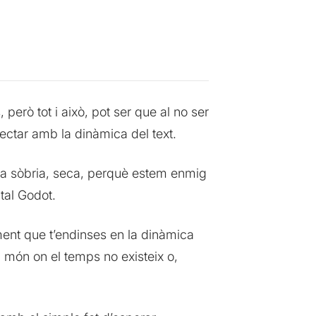
però tot i això, pot ser que al no ser
ectar amb la dinàmica del text.
afia sòbria, seca, perquè estem enmig
tal Godot.
ent que t’endinses en la dinàmica
l món on el temps no existeix o,