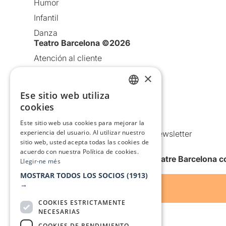
Humor
Infantil
Danza
Teatro Barcelona ©2026
Atención al cliente
Aviso legal
×
Política de privacidad
Ese sitio web utiliza
CATALAN
Política de Cookies
cookies
SPANISH
Condiciones de uso
Este sitio web usa cookies para mejorar la
experiencia del usuario. Al utilizar nuestro
Comunicaciones comerciales y Newsletter
sitio web, usted acepta todas las cookies de
Anuncia’t
acuerdo con nuestra Política de cookies.
Quiero recibir la newsletter de Teatre Barcelona
Llegir-ne més
MOSTRAR TODOS LOS SOCIOS
(1913)
→
COOKIES ESTRICTAMENTE
NECESARIAS
COOKIES DE RENDIMIENTO