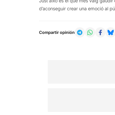
Just això és el que més vaig gaudir 
d’aconseguir crear una emoció al púb
Compartir opinión