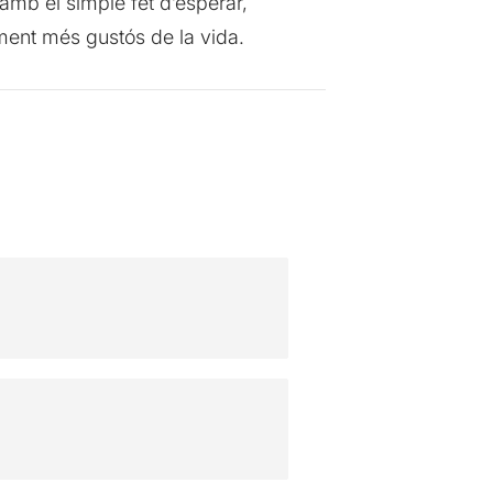
 amb el simple fet d’esperar,
iment més gustós de la vida.