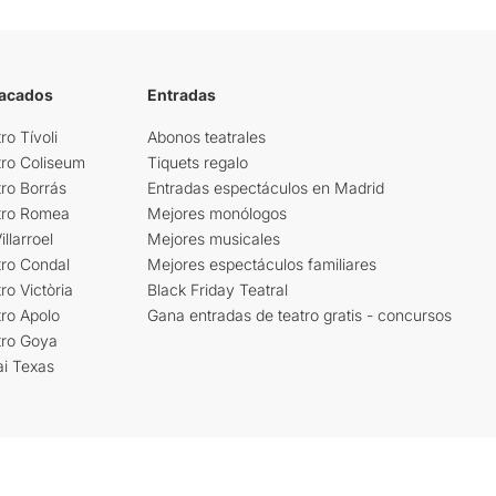
tacados
Entradas
ro Tívoli
Abonos teatrales
tro Coliseum
Tiquets regalo
ro Borrás
Entradas espectáculos en Madrid
tro Romea
Mejores monólogos
llarroel
Mejores musicales
tro Condal
Mejores espectáculos familiares
ro Victòria
Black Friday Teatral
ro Apolo
Gana entradas de teatro gratis - concursos
tro Goya
ai Texas