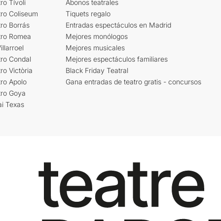
ro Tívoli
Abonos teatrales
tro Coliseum
Tiquets regalo
ro Borrás
Entradas espectáculos en Madrid
tro Romea
Mejores monólogos
llarroel
Mejores musicales
tro Condal
Mejores espectáculos familiares
ro Victòria
Black Friday Teatral
ro Apolo
Gana entradas de teatro gratis - concursos
tro Goya
ai Texas