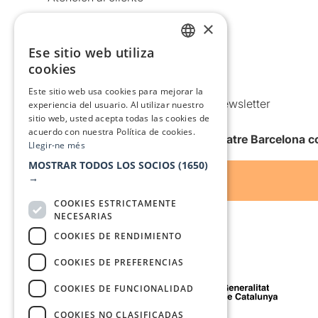
Aviso legal
×
Política de privacidad
Ese sitio web utiliza
CATALAN
Política de Cookies
cookies
Condiciones de uso
SPANISH
Este sitio web usa cookies para mejorar la
Comunicaciones comerciales y Newsletter
experiencia del usuario. Al utilizar nuestro
sitio web, usted acepta todas las cookies de
Anuncia’t
acuerdo con nuestra Política de cookies.
Quiero recibir la newsletter de Teatre Barcelona
Llegir-ne més
MOSTRAR TODOS LOS SOCIOS
(1650)
→
COOKIES ESTRICTAMENTE
NECESARIAS
COOKIES DE RENDIMIENTO
COOKIES DE PREFERENCIAS
Con el apoyo de
COOKIES DE FUNCIONALIDAD
COOKIES NO CLASIFICADAS