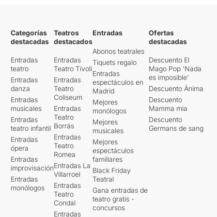
Categorías
Teatros
Entradas
Ofertas
destacadas
destacados
destacadas
Abonos teatrales
Entradas
Entradas
Descuento El
Tiquets regalo
teatro
Teatro Tívoli
Mago Pop 'Nada
Entradas
es imposible'
Entradas
Entradas
espectáculos en
danza
Teatro
Descuento Ànima
Madrid
Coliseum
Entradas
Descuento
Mejores
musicales
Entradas
Mamma mia
monólogos
Teatro
Entradas
Descuento
Mejores
Borrás
teatro infantil
Germans de sang
musicales
Entradas
Entradas
Mejores
Teatro
ópera
espectáculos
Romea
Entradas
familiares
Entradas La
improvisación
Black Friday
Villarroel
Entradas
Teatral
Entradas
monólogos
Gana entradas de
Teatro
teatro gratis -
Condal
concursos
Entradas