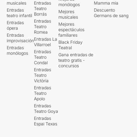
musicales
Entradas
Mamma mia
monólogos
Teatro
Entradas
Descuento
Mejores
Borrás
teatro infantil
Germans de sang
musicales
Entradas
Entradas
Mejores
Teatro
ópera
espectáculos
Romea
Entradas
familiares
Entradas La
improvisación
Black Friday
Villarroel
Entradas
Teatral
Entradas
monólogos
Gana entradas de
Teatro
teatro gratis -
Condal
concursos
Entradas
Teatro
Victòria
Entradas
Teatro
Apolo
Entradas
Teatro Goya
Entradas
Espai Texas