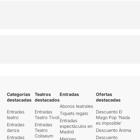
Categorías
Teatros
Entradas
Ofertas
destacadas
destacados
destacadas
Abonos teatrales
Entradas
Entradas
Descuento El
Tiquets regalo
teatro
Teatro Tívoli
Mago Pop 'Nada
Entradas
es imposible'
Entradas
Entradas
espectáculos en
danza
Teatro
Descuento Ànima
Madrid
Coliseum
Entradas
Descuento
Mejores