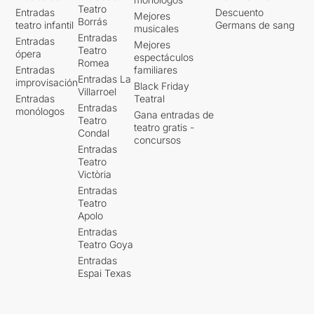
Teatro
Entradas
Descuento
Mejores
Borrás
teatro infantil
Germans de sang
musicales
Entradas
Entradas
Mejores
Teatro
ópera
espectáculos
Romea
Entradas
familiares
Entradas La
improvisación
Black Friday
Villarroel
Entradas
Teatral
Entradas
monólogos
Gana entradas de
Teatro
teatro gratis -
Condal
concursos
Entradas
Teatro
Victòria
Entradas
Teatro
Apolo
Entradas
Teatro Goya
Entradas
Espai Texas