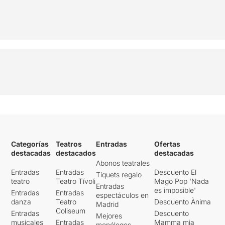
Categorías
Teatros
Entradas
Ofertas
destacadas
destacados
destacadas
Abonos teatrales
Entradas
Entradas
Descuento El
Tiquets regalo
teatro
Teatro Tívoli
Mago Pop 'Nada
Entradas
es imposible'
Entradas
Entradas
espectáculos en
danza
Teatro
Descuento Ànima
Madrid
Coliseum
Entradas
Descuento
Mejores
musicales
Entradas
Mamma mia
monólogos