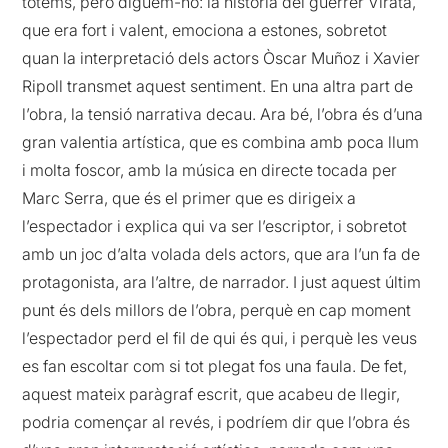
tòtems, però diguem-ho: la història del guerrer Virata,
que era fort i valent, emociona a estones, sobretot
quan la interpretació dels actors Òscar Muñoz i Xavier
Ripoll transmet aquest sentiment. En una altra part de
l’obra, la tensió narrativa decau. Ara bé, l’obra és d’una
gran valentia artística, que es combina amb poca llum
i molta foscor, amb la música en directe tocada per
Marc Serra, que és el primer que es dirigeix a
l’espectador i explica qui va ser l’escriptor, i sobretot
amb un joc d’alta volada dels actors, que ara l’un fa de
protagonista, ara l’altre, de narrador. I just aquest últim
punt és dels millors de l’obra, perquè en cap moment
l’espectador perd el fil de qui és qui, i perquè les veus
es fan escoltar com si tot plegat fos una faula. De fet,
aquest mateix paràgraf escrit, que acabeu de llegir,
podria començar al revés, i podríem dir que l’obra és