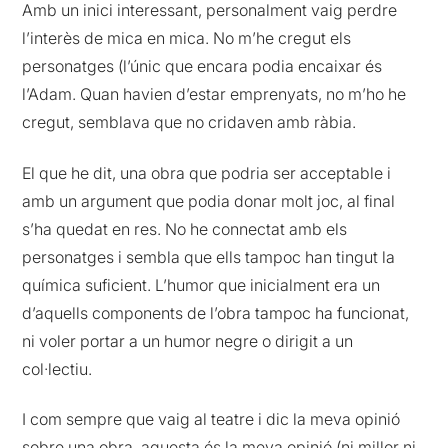
Amb un inici interessant, personalment vaig perdre
l’interès de mica en mica. No m’he cregut els
personatges (l’únic que encara podia encaixar és
l’Adam. Quan havien d’estar emprenyats, no m’ho he
cregut, semblava que no cridaven amb ràbia.
El que he dit, una obra que podria ser acceptable i
amb un argument que podia donar molt joc, al final
s’ha quedat en res. No he connectat amb els
personatges i sembla que ells tampoc han tingut la
química suficient. L’humor que inicialment era un
d’aquells components de l’obra tampoc ha funcionat,
ni voler portar a un humor negre o dirigit a un
col·lectiu.
I com sempre que vaig al teatre i dic la meva opinió
sobre una obra, aquesta és la meva opinió (ni millor ni