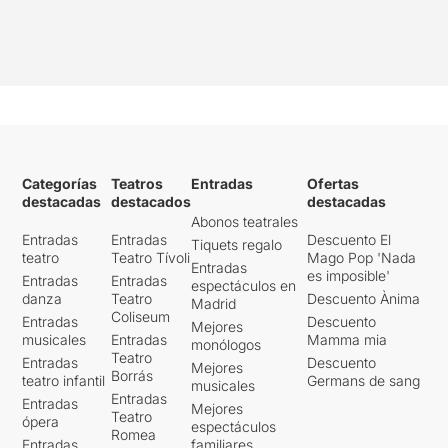
Categorías
Teatros
Entradas
Ofertas
destacadas
destacados
destacadas
Abonos teatrales
Entradas
Entradas
Descuento El
Tiquets regalo
teatro
Teatro Tívoli
Mago Pop 'Nada
Entradas
es imposible'
Entradas
Entradas
espectáculos en
danza
Teatro
Descuento Ànima
Madrid
Coliseum
Entradas
Descuento
Mejores
musicales
Entradas
Mamma mia
monólogos
Teatro
Entradas
Descuento
Mejores
Borrás
teatro infantil
Germans de sang
musicales
Entradas
Entradas
Mejores
Teatro
ópera
espectáculos
Romea
Entradas
familiares