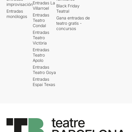
Entradas La
improvisación
Black Friday
Villarroel
Entradas
Teatral
Entradas
monólogos
Gana entradas de
Teatro
teatro gratis -
Condal
concursos
Entradas
Teatro
Victòria
Entradas
Teatro
Apolo
Entradas
Teatro Goya
Entradas
Espai Texas