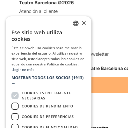
Teatro Barcelona ©2026
Atención al cliente
Aviso legal
×
Política de privacidad
Ese sitio web utiliza
CATALAN
Política de Cookies
cookies
SPANISH
Condiciones de uso
Este sitio web usa cookies para mejorar la
experiencia del usuario. Al utilizar nuestro
Comunicaciones comerciales y Newsletter
sitio web, usted acepta todas las cookies de
Anuncia’t
acuerdo con nuestra Política de cookies.
Quiero recibir la newsletter de Teatre Barcelona
Llegir-ne més
MOSTRAR TODOS LOS SOCIOS
(1913)
→
COOKIES ESTRICTAMENTE
NECESARIAS
COOKIES DE RENDIMIENTO
COOKIES DE PREFERENCIAS
Con el apoyo de
COOKIES DE FUNCIONALIDAD