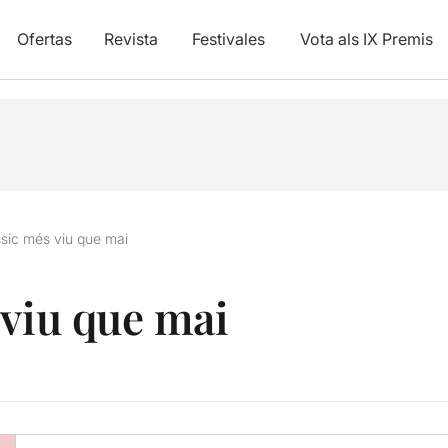
Ofertas
Revista
Festivales
Vota als IX Premis
ssic més viu que mai
 viu que mai