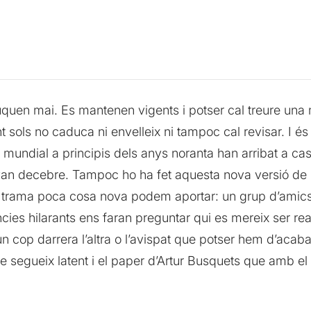
uquen mai. Es mantenen vigents i potser cal treure una 
t sols no caduca ni envelleix ni tampoc cal revisar. I és 
mundial a principis dels anys noranta han arribat a cas
 van decebre. Tampoc ho ha fet aquesta nova versió d
a trama poca cosa nova podem aportar: un grup d’amics
ies hilarants ens faran preguntar qui es mereix ser re
un cop darrera l’altra o l’avispat que potser hem d’acab
 segueix latent i el paper d’Artur Busquets que amb el 