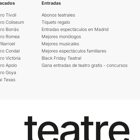
tacados
Entradas
ro Tívoli
Abonos teatrales
tro Coliseum
Tiquets regalo
ro Borrás
Entradas espectáculos en Madrid
tro Romea
Mejores monólogos
llarroel
Mejores musicales
tro Condal
Mejores espectáculos familiares
ro Victòria
Black Friday Teatral
ro Apolo
Gana entradas de teatro gratis - concursos
tro Goya
ai Texas