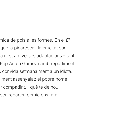
mica de pols a les formes. En el
El
que la picaresca i la crueltat son
a nostra diverses adaptacions – tant
e Pep Anton Gómez i amb repartiment
 convida setmanalment a un idiota.
alment assenyalat: el pobre home
ar compadint. I què té de nou
seu repartori còmic ens farà