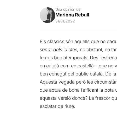
Una opinión de
Mariona Rebull
31/01/2022
Els clàssics són aquells que no cad
sopar dels idiotes,
no obstant, no tan
temes ben atemporals. Des l’estrena 
en català com en castellà – que no
ben conegut pel públic català. De l
Aquesta vegada però les circumstànc
que actua de bona fe ficant la pota 
aquesta versió doncs? La frescor que
esclatar de riure.