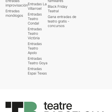
Entradas
familiares
Entradas La
improvisación
Black Friday
Villarroel
Entradas
Teatral
Entradas
monólogos
Gana entradas de
Teatro
teatro gratis -
Condal
concursos
Entradas
Teatro
Victòria
Entradas
Teatro
Apolo
Entradas
Teatro Goya
Entradas
Espai Texas