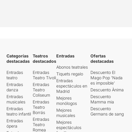
Categorías
Teatros
Entradas
Ofertas
destacadas
destacados
destacadas
Abonos teatrales
Entradas
Entradas
Descuento El
Tiquets regalo
teatro
Teatro Tívoli
Mago Pop 'Nada
Entradas
es imposible'
Entradas
Entradas
espectáculos en
danza
Teatro
Descuento Ànima
Madrid
Coliseum
Entradas
Descuento
Mejores
musicales
Entradas
Mamma mia
monólogos
Teatro
Entradas
Descuento
Mejores
Borrás
teatro infantil
Germans de sang
musicales
Entradas
Entradas
Mejores
Teatro
ópera
espectáculos
Romea