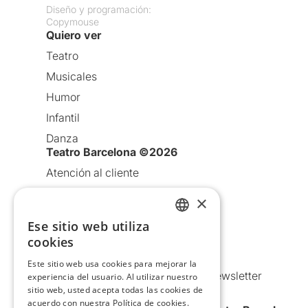
Diseño y programación:
Copymouse
Quiero ver
Teatro
Musicales
Humor
Infantil
Danza
Teatro Barcelona ©2026
Atención al cliente
Aviso legal
×
Política de privacidad
Ese sitio web utiliza
CATALAN
Política de Cookies
cookies
Condiciones de uso
SPANISH
Este sitio web usa cookies para mejorar la
Comunicaciones comerciales y Newsletter
experiencia del usuario. Al utilizar nuestro
sitio web, usted acepta todas las cookies de
Anuncia’t
acuerdo con nuestra Política de cookies.