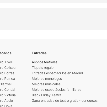
tacados
Entradas
ro Tívoli
Abonos teatrales
tro Coliseum
Tiquets regalo
ro Borrás
Entradas espectáculos en Madrid
tro Romea
Mejores monólogos
llarroel
Mejores musicales
tro Condal
Mejores espectáculos familiares
ro Victòria
Black Friday Teatral
ro Apolo
Gana entradas de teatro gratis - concursos
tro Goya