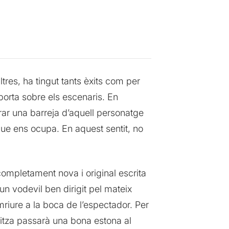
tres, ha tingut tants èxits com per
 porta sobre els escenaris. En
ar una barreja d’aquell personatge
l que ens ocupa. En aquest sentit, no
.
 completament nova i original escrita
un vodevil ben dirigit pel mateix
riure a la boca de l’espectador. Per
onitza passarà una bona estona al