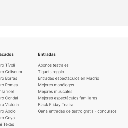
tacados
Entradas
ro Tívoli
Abonos teatrales
tro Coliseum
Tiquets regalo
ro Borrás
Entradas espectáculos en Madrid
tro Romea
Mejores monólogos
llarroel
Mejores musicales
tro Condal
Mejores espectáculos familiares
ro Victòria
Black Friday Teatral
ro Apolo
Gana entradas de teatro gratis - concursos
tro Goya
ai Texas