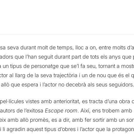
sa seva durant molt de temps, lloc a on, entre molts d’al
tadors que l’han seguit durant part de tots els anys que
un tipus de personatge que se’l fa seu, tornant a mostr
ctor al llarg de la seva trajectòria i un de nou que és e
 allò que espera i l’actor no decebrà als seus seguidors
 pel·lícules vistes amb anterioritat, es tracta d’una obra
 autors de l’exitosa
Escape room
. Així, ens trobem amb 
x amb allò promès, es a dir, amb fer sortir amb un som
i li agradin aquest tipus d’obres i l’actor que la protag