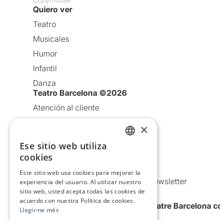
Quiero ver
Teatro
Musicales
Humor
Infantil
Danza
Teatro Barcelona ©2026
Atención al cliente
Aviso legal
×
Política de privacidad
Ese sitio web utiliza
CATALAN
Política de Cookies
cookies
SPANISH
Condiciones de uso
Este sitio web usa cookies para mejorar la
Comunicaciones comerciales y Newsletter
experiencia del usuario. Al utilizar nuestro
sitio web, usted acepta todas las cookies de
Anuncia’t
acuerdo con nuestra Política de cookies.
Quiero recibir la newsletter de Teatre Barcelona
Llegir-ne més