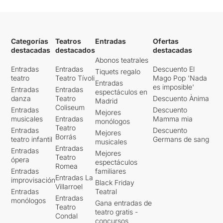
Categorías
Teatros
Entradas
Ofertas
destacadas
destacados
destacadas
Abonos teatrales
Entradas
Entradas
Descuento El
Tiquets regalo
teatro
Teatro Tívoli
Mago Pop 'Nada
Entradas
es imposible'
Entradas
Entradas
espectáculos en
danza
Teatro
Descuento Ànima
Madrid
Coliseum
Entradas
Descuento
Mejores
musicales
Entradas
Mamma mia
monólogos
Teatro
Entradas
Descuento
Mejores
Borrás
teatro infantil
Germans de sang
musicales
Entradas
Entradas
Mejores
Teatro
ópera
espectáculos
Romea
Entradas
familiares
Entradas La
improvisación
Black Friday
Villarroel
Entradas
Teatral
Entradas
monólogos
Gana entradas de
Teatro
teatro gratis -
Condal
concursos