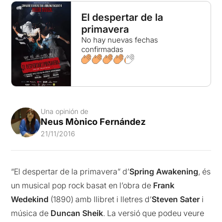
El despertar de la
primavera
No hay nuevas fechas
confirmadas
Una opinión de
Neus Mònico Fernández
21/11/2016
“El despertar de la primavera” d’
Spring Awakening
, és
un musical pop rock basat en l’obra de
Frank
Wedekind
(1890) amb llibret i lletres d’
Steven Sater
i
música de
Duncan Sheik
. La versió que podeu veure