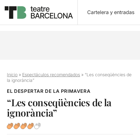
Cartelera y entradas
Inicio
»
Espectáculos recomendados
»
“Les conseqüències de
la ignorància”
EL DESPERTAR DE LA PRIMAVERA
“Les conseqüències de la
ignorància”