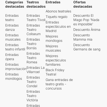
Categorías
Teatros
Entradas
Ofertas
destacadas
destacados
destacadas
Abonos teatrales
Entradas
Entradas
Descuento El
Tiquets regalo
teatro
Teatro Tívoli
Mago Pop 'Nada
Entradas
es imposible'
Entradas
Entradas
espectáculos en
danza
Teatro
Descuento Ànima
Madrid
Coliseum
Entradas
Descuento
Mejores
musicales
Entradas
Mamma mia
monólogos
Teatro
Entradas
Descuento
Mejores
Borrás
teatro infantil
Germans de sang
musicales
Entradas
Entradas
Mejores
Teatro
ópera
espectáculos
Romea
Entradas
familiares
Entradas La
improvisación
Black Friday
Villarroel
Entradas
Teatral
Entradas
monólogos
Gana entradas de
Teatro
teatro gratis -
Condal
concursos
Entradas
Teatro
Victòria
Entradas