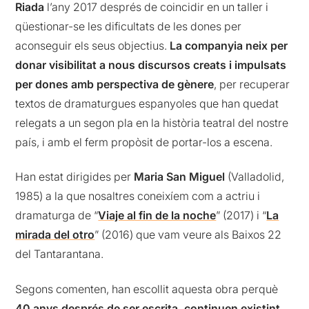
Riada
l’any 2017 després de coincidir en un taller i
qüestionar-se les dificultats de les dones per
aconseguir els seus objectius.
La companyia neix per
donar visibilitat a nous discursos creats i impulsats
per dones amb perspectiva de gènere
, per recuperar
textos de dramaturgues espanyoles que han quedat
relegats a un segon pla en la història teatral del nostre
país, i amb el ferm propòsit de portar-los a escena.
Han estat dirigides per
Maria San Miguel
(Valladolid,
1985) a la que nosaltres coneixíem com a actriu i
dramaturga de “
Viaje al fin de la noche
” (2017) i “
La
mirada del otro
” (2016) que vam veure als Baixos 22
del Tantarantana.
Segons comenten, han escollit aquesta obra perquè
40 anys després de ser escrita, continuen existint