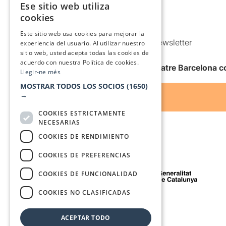
Ese sitio web utiliza
CATALAN
Política de Cookies
cookies
Condiciones de uso
SPANISH
Este sitio web usa cookies para mejorar la
Comunicaciones comerciales y Newsletter
experiencia del usuario. Al utilizar nuestro
sitio web, usted acepta todas las cookies de
Anuncia’t
acuerdo con nuestra Política de cookies.
Quiero recibir la newsletter de Teatre Barcelona
Llegir-ne més
MOSTRAR TODOS LOS SOCIOS
(1650)
→
COOKIES ESTRICTAMENTE
NECESARIAS
COOKIES DE RENDIMIENTO
COOKIES DE PREFERENCIAS
Con el apoyo de
COOKIES DE FUNCIONALIDAD
COOKIES NO CLASIFICADAS
Medio de comunicación asociado a
ACEPTAR TODO