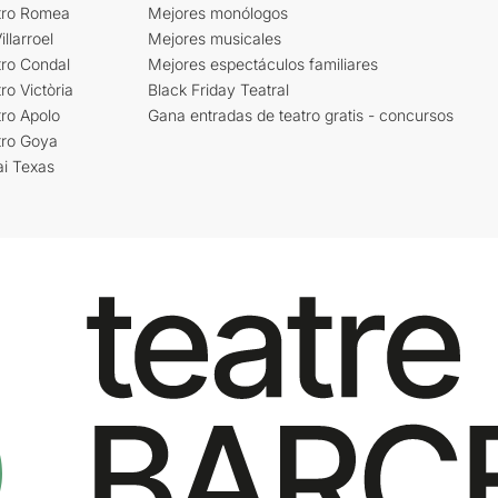
tro Romea
Mejores monólogos
llarroel
Mejores musicales
tro Condal
Mejores espectáculos familiares
ro Victòria
Black Friday Teatral
ro Apolo
Gana entradas de teatro gratis - concursos
tro Goya
ai Texas