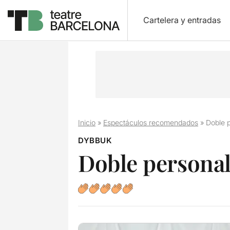
Cartelera y entradas
Inicio
»
Espectáculos recomendados
»
Doble p
DYBBUK
Doble personali