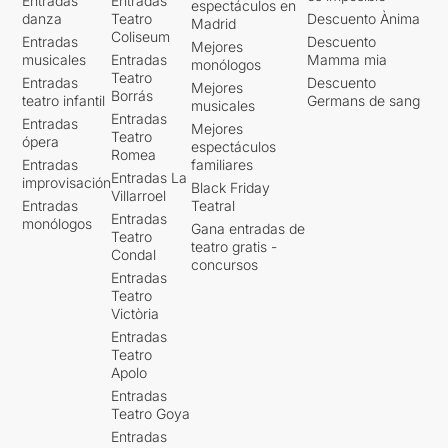
Entradas
Entradas
espectáculos en
danza
Teatro
Descuento Ànima
Madrid
Coliseum
Entradas
Descuento
Mejores
musicales
Entradas
Mamma mia
monólogos
Teatro
Entradas
Descuento
Mejores
Borrás
teatro infantil
Germans de sang
musicales
Entradas
Entradas
Mejores
Teatro
ópera
espectáculos
Romea
Entradas
familiares
Entradas La
improvisación
Black Friday
Villarroel
Entradas
Teatral
Entradas
monólogos
Gana entradas de
Teatro
teatro gratis -
Condal
concursos
Entradas
Teatro
Victòria
Entradas
Teatro
Apolo
Entradas
Teatro Goya
Entradas