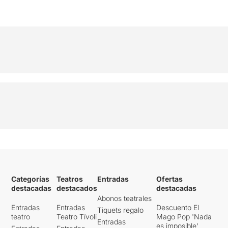
Categorías
Teatros
Entradas
Ofertas
destacadas
destacados
destacadas
Abonos teatrales
Entradas
Entradas
Descuento El
Tiquets regalo
teatro
Teatro Tívoli
Mago Pop 'Nada
Entradas
es imposible'