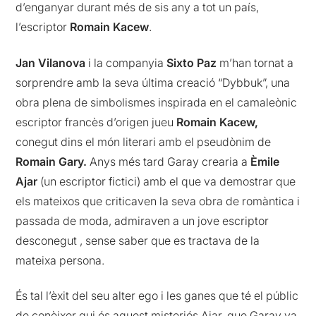
d’enganyar durant més de sis any a tot un país,
l’escriptor
Romain Kacew
.
Jan Vilanova
i la companyia
Sixto Paz
m’han tornat a
sorprendre amb la seva última creació “Dybbuk”, una
obra plena de simbolismes inspirada en el camaleònic
escriptor francès d’origen jueu
Romain Kacew,
conegut dins el món literari amb el pseudònim de
Romain Gary.
Anys més tard Garay crearia a
Èmile
Ajar
(un escriptor fictici) amb el que va demostrar que
els mateixos que criticaven la seva obra de romàntica i
passada de moda, admiraven a un jove escriptor
desconegut , sense saber que es tractava de la
mateixa persona.
És tal l’èxit del seu alter ego i les ganes que té el públic
de conèixer qui és aquest misteriós Ajar, que Garay va