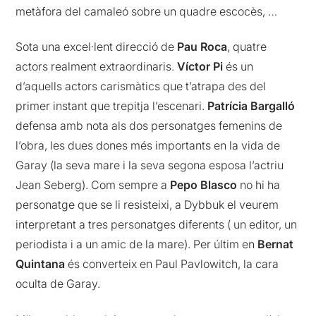
metàfora del camaleó sobre un quadre escocès, …
Sota una excel·lent direcció de
Pau Roca
, quatre
actors realment extraordinaris.
Víctor Pi
és un
d’aquells actors carismàtics que t’atrapa des del
primer instant que trepitja l’escenari.
Patrícia Bargalló
defensa amb nota als dos personatges femenins de
l’obra, les dues dones més importants en la vida de
Garay (la seva mare i la seva segona esposa l’actriu
Jean Seberg). Com sempre a
Pepo Blasco
no hi ha
personatge que se li resisteixi, a Dybbuk el veurem
interpretant a tres personatges diferents ( un editor, un
periodista i a un amic de la mare). Per últim en
Bernat
Quintana
és converteix en Paul Pavlowitch, la cara
oculta de Garay.