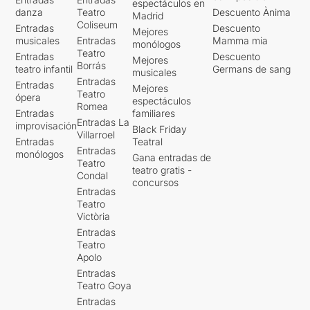
espectáculos en
danza
Teatro
Descuento Ànima
Madrid
Coliseum
Entradas
Descuento
Mejores
musicales
Entradas
Mamma mia
monólogos
Teatro
Entradas
Descuento
Mejores
Borrás
teatro infantil
Germans de sang
musicales
Entradas
Entradas
Mejores
Teatro
ópera
espectáculos
Romea
Entradas
familiares
Entradas La
improvisación
Black Friday
Villarroel
Entradas
Teatral
Entradas
monólogos
Gana entradas de
Teatro
teatro gratis -
Condal
concursos
Entradas
Teatro
Victòria
Entradas
Teatro
Apolo
Entradas
Teatro Goya
Entradas