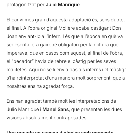
protagonitzat per
Julio Manrique
.
El canvi més gran d’aquesta adaptació és, sens dubte,
el final. A l’obra original Molière acaba castigant Don
Joan enviant-lo a l’infern. I és que a l’època en què va
ser escrita, era gairebé obligatori per la cultura que
imperava, que en casos com aquest, al final de l’obra,
el “pecador” havia de rebre el càstig per les seves
malifetes. Aquí no se li envia pas als inferns i el “càstig”
s’ha reinterpretat d’una manera molt sorprenent, que a
nosaltres ens ha agradat força.
Ens han agradat també molt les interpretacions de
Julio Manrique i
Manel Sans
, que presenten les dues
visions absolutament contraposades.
Una posada en escena dinàmica amb moments