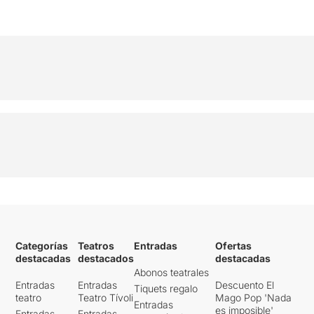
Categorías
Teatros
Entradas
Ofertas
destacadas
destacados
destacadas
Abonos teatrales
Entradas
Entradas
Descuento El
Tiquets regalo
teatro
Teatro Tívoli
Mago Pop 'Nada
Entradas
es imposible'
Entradas
Entradas