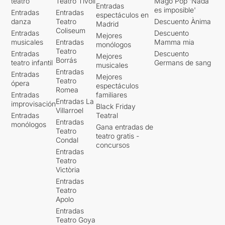
teatro
Teatro Tívoli
Mago Pop 'Nada
Entradas
es imposible'
Entradas
Entradas
espectáculos en
danza
Teatro
Descuento Ànima
Madrid
Coliseum
Entradas
Descuento
Mejores
musicales
Entradas
Mamma mia
monólogos
Teatro
Entradas
Descuento
Mejores
Borrás
teatro infantil
Germans de sang
musicales
Entradas
Entradas
Mejores
Teatro
ópera
espectáculos
Romea
Entradas
familiares
Entradas La
improvisación
Black Friday
Villarroel
Entradas
Teatral
Entradas
monólogos
Gana entradas de
Teatro
teatro gratis -
Condal
concursos
Entradas
Teatro
Victòria
Entradas
Teatro
Apolo
Entradas
Teatro Goya