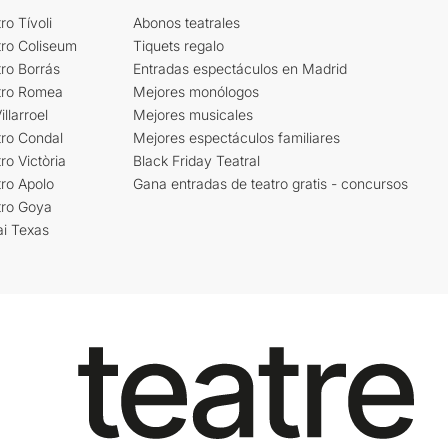
ro Tívoli
Abonos teatrales
tro Coliseum
Tiquets regalo
ro Borrás
Entradas espectáculos en Madrid
tro Romea
Mejores monólogos
llarroel
Mejores musicales
tro Condal
Mejores espectáculos familiares
ro Victòria
Black Friday Teatral
ro Apolo
Gana entradas de teatro gratis - concursos
tro Goya
ai Texas