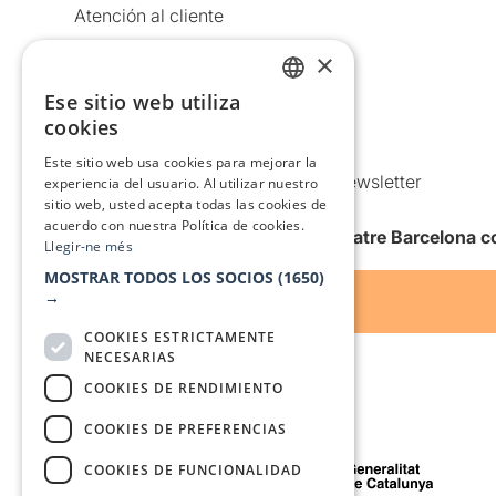
Atención al cliente
Aviso legal
×
Política de privacidad
Ese sitio web utiliza
CATALAN
Política de Cookies
cookies
SPANISH
Condiciones de uso
Este sitio web usa cookies para mejorar la
Comunicaciones comerciales y Newsletter
experiencia del usuario. Al utilizar nuestro
sitio web, usted acepta todas las cookies de
Anuncia’t
acuerdo con nuestra Política de cookies.
Quiero recibir la newsletter de Teatre Barcelona
Llegir-ne més
MOSTRAR TODOS LOS SOCIOS
(1650)
→
COOKIES ESTRICTAMENTE
NECESARIAS
COOKIES DE RENDIMIENTO
COOKIES DE PREFERENCIAS
Con el apoyo de
COOKIES DE FUNCIONALIDAD