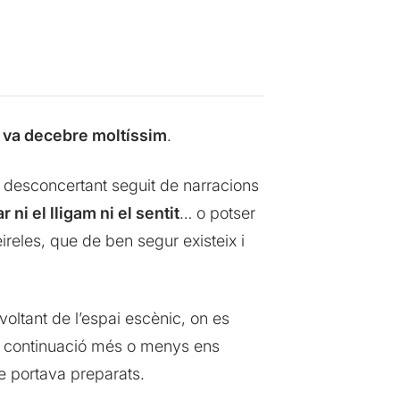
a decebre moltíssim
.
n desconcertant seguit de narracions
 ni el lligam ni el sentit
… o potser
reles, que de ben segur existeix i
ltant de l’espai escènic, on es
 continuació més o menys ens
ue portava preparats.