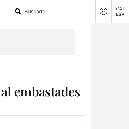
CAT
ESP
mal embastades