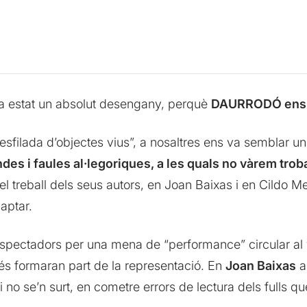
t ha estat un absolut desengany, perquè
DAURRODÓ ens v
esfilada d’objectes vius”, a nosaltres ens va semblar u
des i faules al·legoriques, a les quals no vàrem trobar
 treball dels seus autors, en Joan Baixas i en Cildo Mei
aptar.
ectadors per una mena de “performance” circular al vo
s formaran part de la representació. En
Joan Baixas
a
 i no se’n surt, en cometre errors de lectura dels fulls q