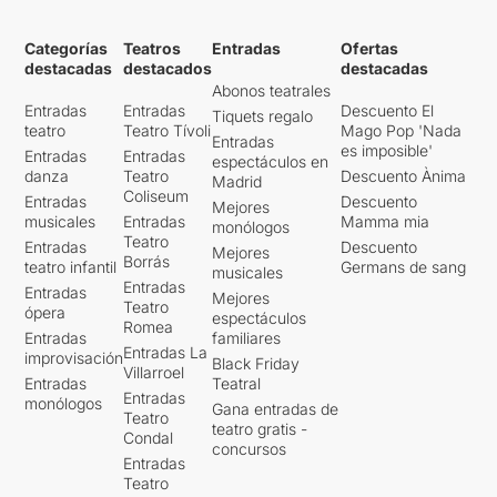
Categorías
Teatros
Entradas
Ofertas
destacadas
destacados
destacadas
Abonos teatrales
Entradas
Entradas
Descuento El
Tiquets regalo
teatro
Teatro Tívoli
Mago Pop 'Nada
Entradas
es imposible'
Entradas
Entradas
espectáculos en
danza
Teatro
Descuento Ànima
Madrid
Coliseum
Entradas
Descuento
Mejores
musicales
Entradas
Mamma mia
monólogos
Teatro
Entradas
Descuento
Mejores
Borrás
teatro infantil
Germans de sang
musicales
Entradas
Entradas
Mejores
Teatro
ópera
espectáculos
Romea
Entradas
familiares
Entradas La
improvisación
Black Friday
Villarroel
Entradas
Teatral
Entradas
monólogos
Gana entradas de
Teatro
teatro gratis -
Condal
concursos
Entradas
Teatro